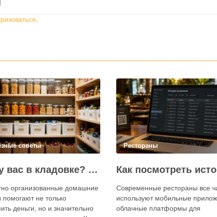
й
оризоваться
.
езные советы
Рестораны
Что у вас в кладовке? Секреты эффективного планирования запасов
тно организованные домашние
Современные рестораны все 
 помогают не только
используют мобильные прилож
ить деньги, но и значительно
облачные платформы для