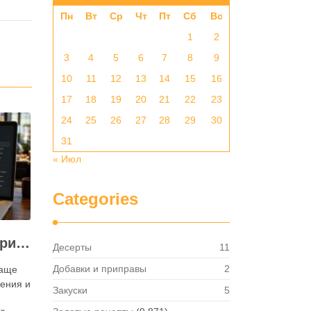
Пн
Вт
Ср
Чт
Пт
Сб
Вс
1
2
3
4
5
6
7
8
9
10
11
12
13
14
15
16
17
18
19
20
21
22
23
24
25
26
27
28
29
30
31
« Июл
Categories
Как посмотреть историю активности приложения для ресторана и зачем это нужно бизнесу
Десерты
11
Добавки и приправы
2
чаще
ения и
Закуски
5