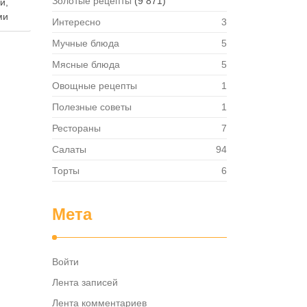
Золотые рецепты
(9 871)
й,
ми
Интересно
3
Мучные блюда
5
т
Мясные блюда
5
Овощные рецепты
1
я.
ствий
Полезные советы
1
Рестораны
7
боту
Салаты
94
ть …
Торты
6
Мета
Войти
Лента записей
Лента комментариев