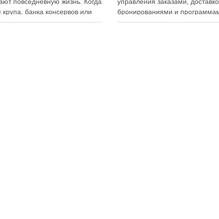
ют повседневную жизнь. Когда
управления заказами, доставко
 крупа, банка консервов или
бронированиями и программа
ка бытовой химии находятся
лояльности. Однако многие
ем месте, становится легче
владельцы заведений и
овать покупки, готовить блюда
администраторы не использую
гать лишних расходов.
важную функцию — просмотр
менный подход к хранению
истории активности приложени
тов давно перестал быть
Между тем именно журнал дей
ительно способом подготовки
помогает выявлять ошибки
персонала, контролировать ра
сотрудников, анализировать
поведение клиентов и повыша