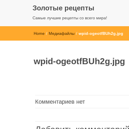
Золотые рецепты
Самые лучшие рецепты со всего мира!
Home
/
Медиафайлы
/
wpid-ogeotfBUh2g.jpg
wpid-ogeotfBUh2g.jpg
Комментариев нет