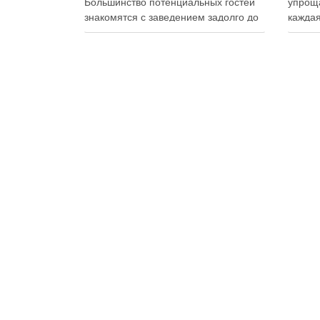
Большинство потенциальных гостей
упроща
знакомятся с заведением задолго до
каждая
первого визита: изучают сайт,
упаков
просматривают фотографии блюд,
на сво
читают отзывы, оценивают интерьер,
планир
сравнивают цены и даже смотрят
и избе
публикации в социальных сетях.
Совре
Именно поэтому онлайн-
продук
продвижение становится одним из
исключ
ключевых инструментов увеличения
к …
посещаемости, повышения …