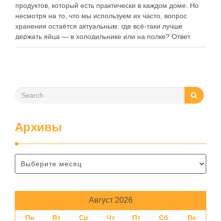
продуктов, который есть практически в каждом доме. Но
несмотря на то, что мы используем их часто, вопрос
хранения остаётся актуальным: где всё-таки лучше
держать яйца — в холодильнике или на полке? Ответ
зависит от нескольких факторов, включая температуру
помещения, частоту использования продукта …
Архивы
Август 2026
Пн
Вт
Ср
Чт
Пт
Сб
Вс