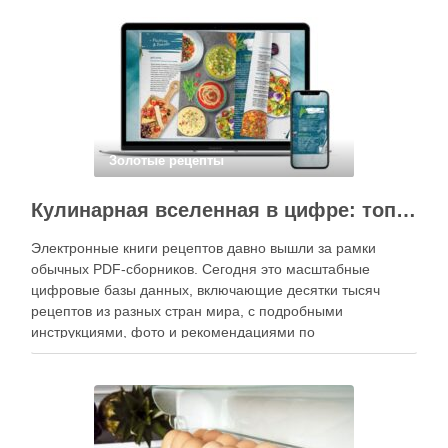
вкусные и аккуратные роллы можно даже на обычной
кухне. Главное — …
Золотые рецепты
Кулинарная вселенная в цифре: топ-3 самых больших электронных книг рецептов
Электронные книги рецептов давно вышли за рамки
обычных PDF-сборников. Сегодня это масштабные
цифровые базы данных, включающие десятки тысяч
рецептов из разных стран мира, с подробными
инструкциями, фото и рекомендациями по
приготовлению. В отличие от печатных изданий,
электронные форматы позволяют постоянно обновлять
контент, расширять коллекции блюд и добавлять новые
функции. Ниже …