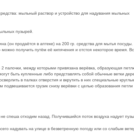
редства: мыльный раствор и устройство для надувания мыльных
мыльных пузырей.
на (он продаётся в аптеке) на 200 гр. средства для мытья посуды.
 можно получить путём её кипячения и отстоя некоторое время. В
о 2 палочки, между которыми привязана верёвка, образующая петл
могут быть купленные либо представлять собой обычные ветки дер
осверлить в палках отверстия и вкрутить в них специальные круглы
ем подвешивается грузик снизу верёвки с целью образования петли 
 не спеша отходим назад. Получившийся поток воздуха надует пузы
его надувать на улице в безветренную погоду или со слабым вете