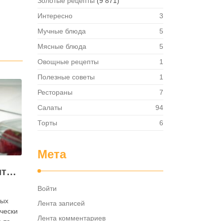
Золотые рецепты
(9 871)
Интересно
3
Мучные блюда
5
Мясные блюда
5
Овощные рецепты
1
Полезные советы
1
Рестораны
7
Салаты
94
Торты
6
Мета
Как правильно хранить яйца: в холодильнике или на полке?
Войти
ных
Лента записей
ически
Лента комментариев