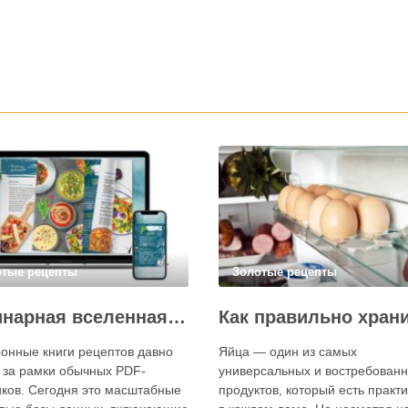
отые рецепты
Золотые рецепты
Кулинарная вселенная в цифре: топ-3 самых больших электронных книг рецептов
онные книги рецептов давно
Яйца — один из самых
 за рамки обычных PDF-
универсальных и востребован
ков. Сегодня это масштабные
продуктов, который есть практ