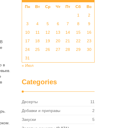
Пн
Вт
Ср
Чт
Пт
Сб
Вс
1
2
3
4
5
6
7
8
9
10
11
12
13
14
15
16
17
18
19
20
21
22
23
 В
се
24
25
26
27
28
29
30
31
ю в
« Июл
евьев.
е
Categories
в
Десерты
11
Добавки и приправы
2
рь.
Закуски
5
рком.