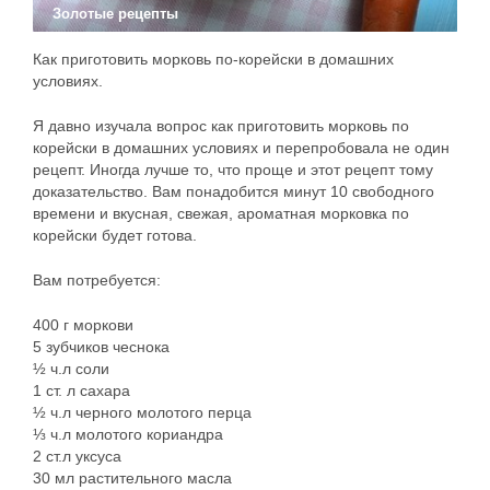
Золотые рецепты
Как приготовить морковь по-корейски в домашних
условиях.
Я давно изучала вопрос как приготовить морковь по
корейски в домашних условиях и перепробовала не один
рецепт. Иногда лучше то, что проще и этот рецепт тому
доказательство. Вам понадобится минут 10 свободного
времени и вкусная, свежая, ароматная морковка по
корейски будет готова.
Вам потребуется:
400 г моркови
5 зубчиков чеснока
½ ч.л соли
1 ст. л сахара
½ ч.л черного молотого перца
⅓ ч.л молотого кориандра
2 ст.л уксуса
30 мл растительного масла