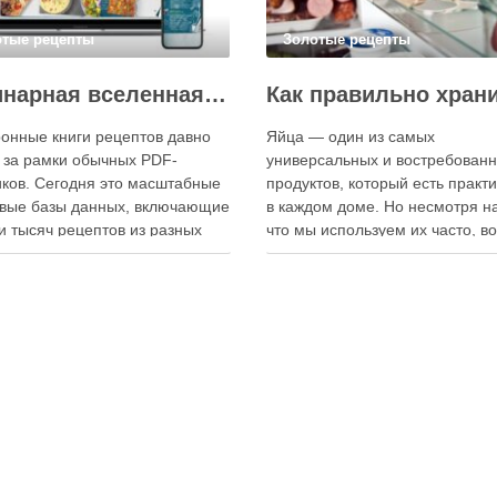
отые рецепты
Золотые рецепты
Кулинарная вселенная в цифре: топ-3 самых больших электронных книг рецептов
онные книги рецептов давно
Яйца — один из самых
 за рамки обычных PDF-
универсальных и востребован
ков. Сегодня это масштабные
продуктов, который есть практ
вые базы данных, включающие
в каждом доме. Но несмотря на
и тысяч рецептов из разных
что мы используем их часто, в
мира, с подробными
хранения остаётся актуальным:
кциями, фото и
всё-таки лучше держать яйца 
ендациями по приготовлению.
холодильнике или на полке? О
чие от печатных изданий,
зависит от нескольких факторо
ронные форматы позволяют
включая температуру помещен
нно обновлять контент,
частоту использования продук
ять коллекции блюд и
лять новые функции. Ниже …