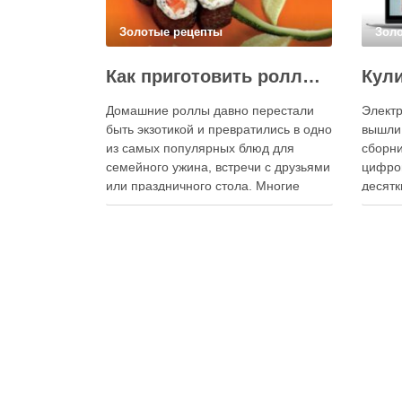
Золотые рецепты
Зол
Как приготовить роллы в домашних условиях?
Домашние роллы давно перестали
Электр
быть экзотикой и превратились в одно
вышли
из самых популярных блюд для
сборни
семейного ужина, встречи с друзьями
цифро
или праздничного стола. Многие
десятк
считают, что приготовление японских
стран 
роллов требует профессиональных
инстру
навыков и специального
реком
оборудования, однако на практике
В отли
сделать вкусные и аккуратные роллы
элект
можно даже на обычной кухне.
постоя
Главное — …
расшир
добав