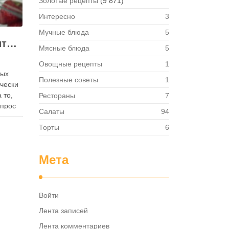
Золотые рецепты
(9 871)
Интересно
3
Мучные блюда
5
Как правильно хранить яйца: в холодильнике или на полке?
Мясные блюда
5
Овощные рецепты
1
ных
Полезные советы
1
ически
 то,
Рестораны
7
опрос
Салаты
94
 где
— в
Торты
6
твет
в,
Мета
ия,
та …
Войти
Лента записей
Лента комментариев