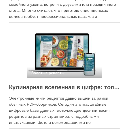
семейного ужина, встречи с друзьями или праздничного
стола. Многие считают, что приготовление японских
роллов требует профессиональных навыков и
специального оборудования, однако на практике сделать
вкусные и аккуратные роллы можно даже на обычной
кухне. Главное — …
Золотые рецепты
Кулинарная вселенная в цифре: топ-3 самых больших электронных книг рецептов
Электронные книги рецептов давно вышли за рамки
обычных PDF-сборников. Сегодня это масштабные
цифровые базы данных, включающие десятки тысяч
рецептов из разных стран мира, с подробными
инструкциями, фото и рекомендациями по
приготовлению. В отличие от печатных изданий,