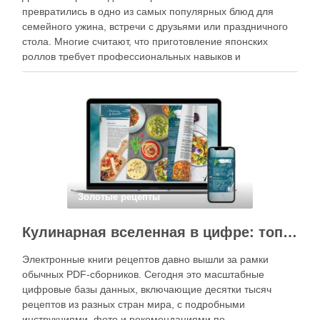
превратились в одно из самых популярных блюд для
семейного ужина, встречи с друзьями или праздничного
стола. Многие считают, что приготовление японских
роллов требует профессиональных навыков и
специального оборудования, однако на практике сделать
вкусные и аккуратные роллы можно даже на обычной
кухне. Главное — …
Золотые рецепты
Кулинарная вселенная в цифре: топ-3 самых больших электронных книг рецептов
Электронные книги рецептов давно вышли за рамки
обычных PDF-сборников. Сегодня это масштабные
цифровые базы данных, включающие десятки тысяч
рецептов из разных стран мира, с подробными
инструкциями, фото и рекомендациями по