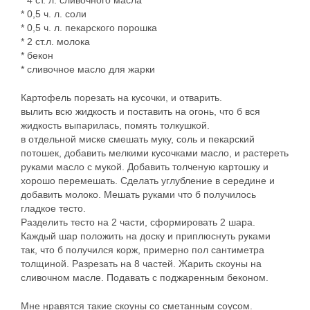
* 4 ст. л. сливочного масла
* 0,5 ч. л. соли
* 0,5 ч. л. пекарского порошка
* 2 ст.л. молока
* бекон
* сливочное масло для жарки
Картофель порезать на кусочки, и отварить.
вылить всю жидкость и поставить на огонь, что б вся
жидкость выпарилась, помять толкушкой.
в отдельной миске смешать муку, соль и пекарский
потошек, добавить мелкими кусочками масло, и растереть
руками масло с мукой. Добавить толченую картошку и
хорошо перемешать. Сделать углубление в середине и
добавить молоко. Мешать руками что б получилось
гладкое тесто.
Разделить тесто на 2 части, сформировать 2 шара.
Каждый шар положить на доску и приплюснуть руками
так, что б получился корж, примерно пол сантиметра
толщиной. Разрезать на 8 частей. Жарить скоуны на
сливочном масле. Подавать с поджаренным беконом.
Мне нравятся такие скоуны со сметанным соусом.