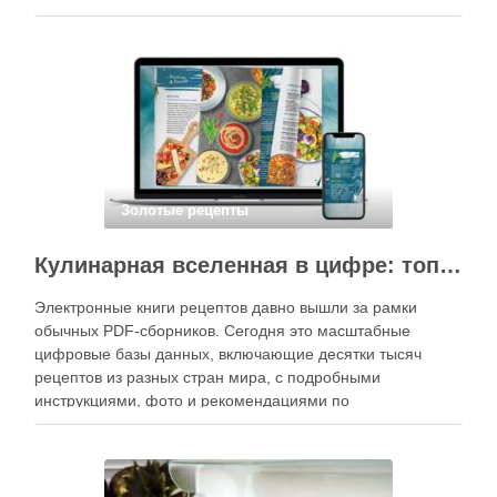
специального оборудования, однако на практике сделать
вкусные и аккуратные роллы можно даже на обычной
кухне. Главное — …
Золотые рецепты
Кулинарная вселенная в цифре: топ-3 самых больших электронных книг рецептов
Электронные книги рецептов давно вышли за рамки
обычных PDF-сборников. Сегодня это масштабные
цифровые базы данных, включающие десятки тысяч
рецептов из разных стран мира, с подробными
инструкциями, фото и рекомендациями по
приготовлению. В отличие от печатных изданий,
электронные форматы позволяют постоянно обновлять
контент, расширять коллекции блюд и добавлять новые
функции. Ниже …