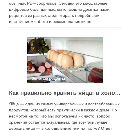
обычных PDF-сборников. Сегодня это масштабные
цифровые базы данных, включающие десятки тысяч
рецептов из разных стран мира, с подробными
инструкциями, фото и рекомендациями по
приготовлению. В отличие от печатных изданий,
электронные форматы позволяют постоянно обновлять
контент, расширять коллекции блюд и добавлять новые
функции. Ниже …
Золотые рецепты
Как правильно хранить яйца: в холодильнике или на полке?
Яйца — один из самых универсальных и востребованных
продуктов, который есть практически в каждом доме. Но
несмотря на то, что мы используем их часто, вопрос
хранения остаётся актуальным: где всё-таки лучше
держать яйца — в холодильнике или на полке? Ответ