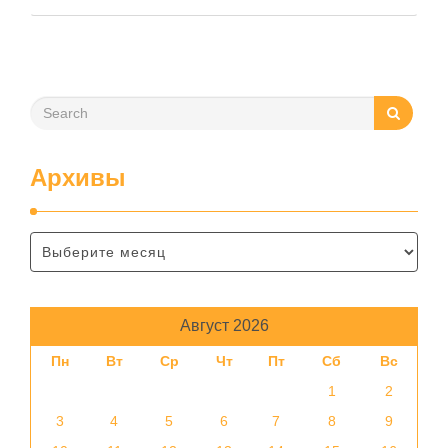
зависит от нескольких факторов, включая температуру
помещения, частоту использования продукта …
Архивы
Август 2026
Пн
Вт
Ср
Чт
Пт
Сб
Вс
1
2
3
4
5
6
7
8
9