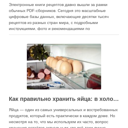
Электронные книги рецептов давно вышли за рамки
обычных PDF-сборников. Сегодня это масштабные
цифровые базы данных, включающие десятки тысяч
рецептов из разных стран мира, с подробными
инструкциями, фото и рекомендациями по
приготовлению. В отличие от печатных изданий,
электронные форматы позволяют постоянно обновлять
контент, расширять коллекции блюд и добавлять новые
функции. Ниже …
Золотые рецепты
Как правильно хранить яйца: в холодильнике или на полке?
Яйца — один из самых универсальных и востребованных
продуктов, который есть практически в каждом доме. Но
несмотря на то, что мы используем их часто, вопрос
хранения остаётся актуальным: где всё-таки лучше