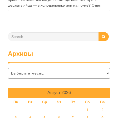
держать яйца — в холодильнике или на полке? Ответ
зависит от нескольких факторов, включая температуру
помещения, частоту использования продукта …
Архивы
Август 2026
Пн
Вт
Ср
Чт
Пт
Сб
Вс
1
2
3
4
5
6
7
8
9