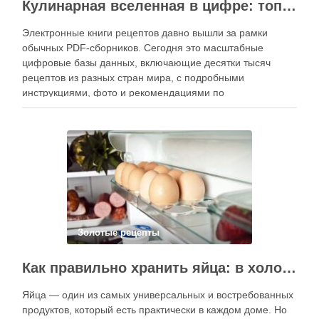
Кулинарная вселенная в цифре: топ-3 самых больших электронных книг рецептов
Электронные книги рецептов давно вышли за рамки
обычных PDF-сборников. Сегодня это масштабные
цифровые базы данных, включающие десятки тысяч
рецептов из разных стран мира, с подробными
инструкциями, фото и рекомендациями по
приготовлению. В отличие от печатных изданий,
электронные форматы позволяют постоянно обновлять
контент, расширять коллекции блюд и добавлять новые
функции. Ниже …
Золотые рецепты
Как правильно хранить яйца: в холодильнике или на полке?
Яйца — один из самых универсальных и востребованных
продуктов, который есть практически в каждом доме. Но