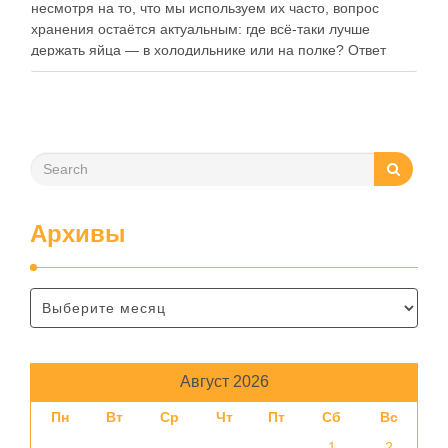
несмотря на то, что мы используем их часто, вопрос
хранения остаётся актуальным: где всё-таки лучше
держать яйца — в холодильнике или на полке? Ответ
зависит от нескольких факторов, включая температуру
помещения, частоту использования продукта …
Архивы
Август 2026
Пн
Вт
Ср
Чт
Пт
Сб
Вс
1
2