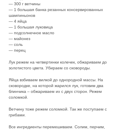
— 300 г ветчины
— 1 большая банка резанных консервированных
шампиньонов
— 4 яйца
— 1 большая луковица
— подсолнечное масло
— майонез
— соль
— перец
Лук режем на четвертинки колечек, обжариваем до
золотистого цвета. Убираем со сковороды.
Яйца взбиваем вилкой до однородной массы. На
сковородке, на которой жарился лук, готовим два
блинчика – обжариваем их с двух сторон. Режем
соломкой.
Ветчину тоже режем соломкой. Так же поступаем с
грибами.
Все ингредиенты перемешиваем. Солим, перчим,