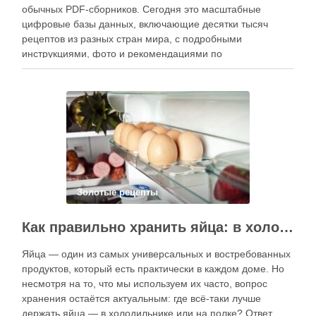
обычных PDF-сборников. Сегодня это масштабные
цифровые базы данных, включающие десятки тысяч
рецептов из разных стран мира, с подробными
инструкциями, фото и рекомендациями по
приготовлению. В отличие от печатных изданий,
электронные форматы позволяют постоянно обновлять
контент, расширять коллекции блюд и добавлять новые
функции. Ниже …
Золотые рецепты
Как правильно хранить яйца: в холодильнике или на полке?
Яйца — один из самых универсальных и востребованных
продуктов, который есть практически в каждом доме. Но
несмотря на то, что мы используем их часто, вопрос
хранения остаётся актуальным: где всё-таки лучше
держать яйца — в холодильнике или на полке? Ответ