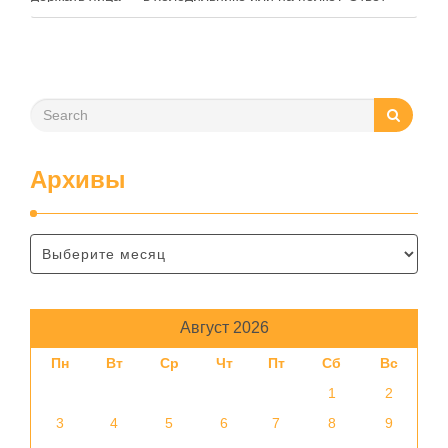
зависит от нескольких факторов, включая температуру
помещения, частоту использования продукта …
Архивы
Август 2026
Пн
Вт
Ср
Чт
Пт
Сб
Вс
1
2
3
4
5
6
7
8
9