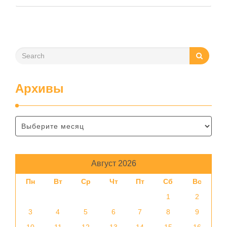
зависит от нескольких факторов, включая температуру
помещения, частоту использования продукта …
Архивы
Август 2026
Пн
Вт
Ср
Чт
Пт
Сб
Вс
1
2
3
4
5
6
7
8
9