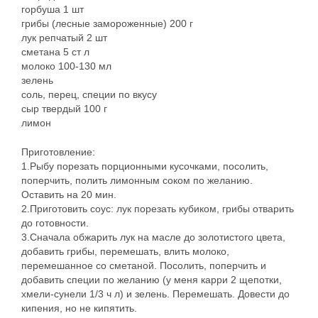
горбуша 1 шт
грибы (лесные замороженные) 200 г
лук репчатый 2 шт
сметана 5 ст л
молоко 100-130 мл
зелень
соль, перец, специи по вкусу
сыр твердый 100 г
лимон
Приготовление:
1.Рыбу порезать порционными кусочками, посолить,
поперчить, полить лимонным соком по желанию.
Оставить на 20 мин.
2.Приготовить соус: лук порезать кубиком, грибы отварить
до готовности.
3.Сначала обжарить лук на масле до золотистого цвета,
добавить грибы, перемешать, влить молоко,
перемешанное со сметаной. Посолить, поперчить и
добавить специи по желанию (у меня карри 2 щепотки,
хмели-сунели 1/3 ч л) и зелень. Перемешать. Довести до
кипения, но не кипятить.