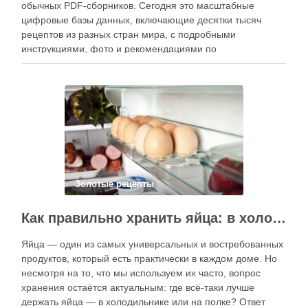
обычных PDF-сборников. Сегодня это масштабные
цифровые базы данных, включающие десятки тысяч
рецептов из разных стран мира, с подробными
инструкциями, фото и рекомендациями по
приготовлению. В отличие от печатных изданий,
электронные форматы позволяют постоянно обновлять
контент, расширять коллекции блюд и добавлять новые
функции. Ниже …
Золотые рецепты
Как правильно хранить яйца: в холодильнике или на полке?
Яйца — один из самых универсальных и востребованных
продуктов, который есть практически в каждом доме. Но
несмотря на то, что мы используем их часто, вопрос
хранения остаётся актуальным: где всё-таки лучше
держать яйца — в холодильнике или на полке? Ответ