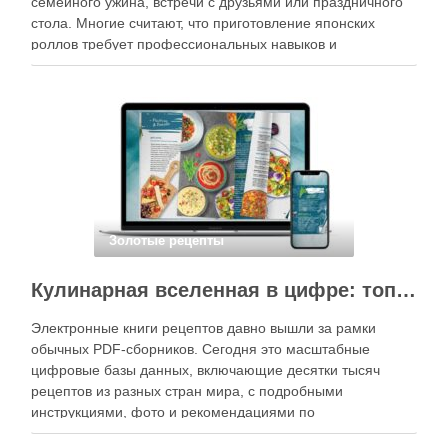
семейного ужина, встречи с друзьями или праздничного
стола. Многие считают, что приготовление японских
роллов требует профессиональных навыков и
специального оборудования, однако на практике сделать
вкусные и аккуратные роллы можно даже на обычной
кухне. Главное — …
Золотые рецепты
Кулинарная вселенная в цифре: топ-3 самых больших электронных книг рецептов
Электронные книги рецептов давно вышли за рамки
обычных PDF-сборников. Сегодня это масштабные
цифровые базы данных, включающие десятки тысяч
рецептов из разных стран мира, с подробными
инструкциями, фото и рекомендациями по
приготовлению. В отличие от печатных изданий,