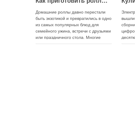
Как приготовить роллы в домашних условиях?
Домашние роллы давно перестали
Электр
быть экзотикой и превратились в одно
вышли
из самых популярных блюд для
сборни
семейного ужина, встречи с друзьями
цифро
или праздничного стола. Многие
десятк
считают, что приготовление японских
стран 
роллов требует профессиональных
инстру
навыков и специального
реком
оборудования, однако на практике
В отли
сделать вкусные и аккуратные роллы
элект
можно даже на обычной кухне.
постоя
Главное — …
расшир
добав