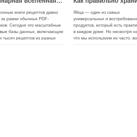
Кулинарная вселенная в цифре: топ-3 самых больших электронных книг рецептов
онные книги рецептов давно
Яйца — один из самых
 за рамки обычных PDF-
универсальных и востребован
ков. Сегодня это масштабные
продуктов, который есть практ
вые базы данных, включающие
в каждом доме. Но несмотря на
и тысяч рецептов из разных
что мы используем их часто, в
мира, с подробными
хранения остаётся актуальным:
кциями, фото и
всё-таки лучше держать яйца 
ендациями по приготовлению.
холодильнике или на полке? О
чие от печатных изданий,
зависит от нескольких факторо
ронные форматы позволяют
включая температуру помещен
нно обновлять контент,
частоту использования продук
ять коллекции блюд и
лять новые функции. Ниже …