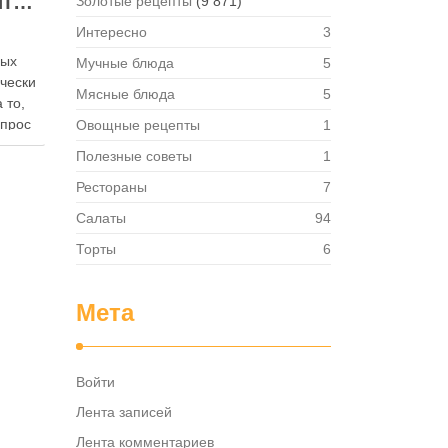
Как правильно хранить яйца: в холодильнике или на полке?
Золотые рецепты
(9 871)
Интересно
3
ных
Мучные блюда
5
ически
Мясные блюда
5
 то,
опрос
Овощные рецепты
1
 где
Полезные советы
1
— в
твет
Рестораны
7
в,
Салаты
94
ия,
Торты
6
та …
Мета
Войти
Лента записей
Лента комментариев