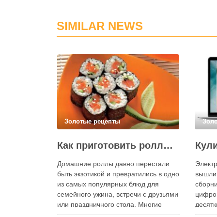
SIMILAR NEWS
Золотые рецепты
Зол
Как приготовить роллы в домашних условиях?
Домашние роллы давно перестали
Электр
быть экзотикой и превратились в одно
вышли
из самых популярных блюд для
сборни
семейного ужина, встречи с друзьями
цифро
или праздничного стола. Многие
десятк
считают, что приготовление японских
стран 