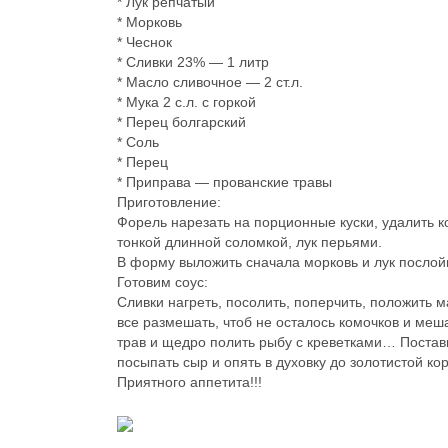
* Лук репчатый
* Морковь
* Чеснок
* Сливки 23% — 1 литр
* Масло сливочное — 2 ст.л.
* Мука 2 с.л. с горкой
* Перец болгарский
* Соль
* Перец
* Приправа — прованские травы
Приготовление:
Форель нарезать на порционные куски, удалить ко
тонкой длинной соломкой, лук перьями.
В форму выложить сначала морковь и лук послойн
Готовим соус:
Сливки нагреть, посолить, поперчить, положить
все размешать, чтоб не осталось комочков и мешат
трав и щедро полить рыбу с креветками… Поставит
посыпать сыр и опять в духовку до золотистой кор
Приятного аппетита!!!