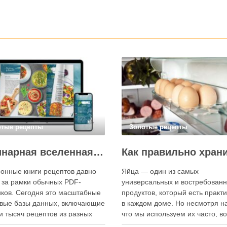
отые рецепты
Золотые рецепты
Кулинарная вселенная в цифре: топ-3 самых больших электронных книг рецептов
онные книги рецептов давно
Яйца — один из самых
 за рамки обычных PDF-
универсальных и востребован
ков. Сегодня это масштабные
продуктов, который есть практ
вые базы данных, включающие
в каждом доме. Но несмотря на
и тысяч рецептов из разных
что мы используем их часто, в
мира, с подробными
хранения остаётся актуальным: