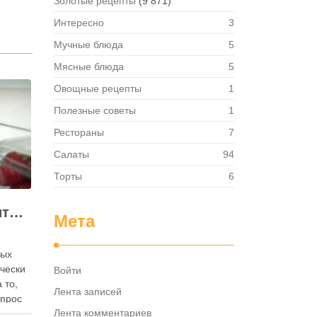
Золотые рецепты
(9 871)
Интересно
3
Мучные блюда
5
Мясные блюда
5
Овощные рецепты
1
Полезные советы
1
Рестораны
7
Салаты
94
Торты
6
Как правильно хранить яйца: в холодильнике или на полке?
Мета
ных
ически
Войти
 то,
Лента записей
опрос
Лента комментариев
 где