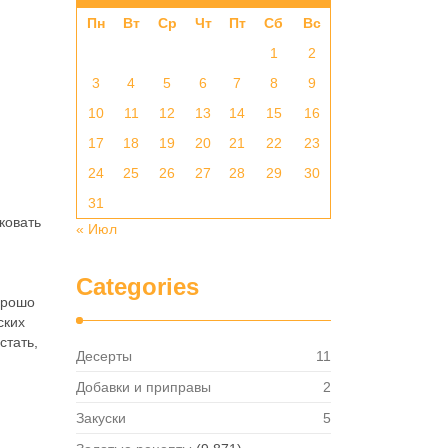
Пн
Вт
Ср
Чт
Пт
Сб
Вс
1
2
3
4
5
6
7
8
9
10
11
12
13
14
15
16
17
18
19
20
21
22
23
24
25
26
27
28
29
30
31
ковать
« Июл
Categories
орошо
ских
стать,
Десерты
11
Добавки и приправы
2
Закуски
5