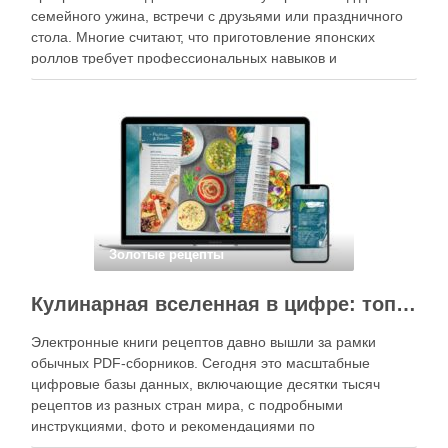
семейного ужина, встречи с друзьями или праздничного
стола. Многие считают, что приготовление японских
роллов требует профессиональных навыков и
специального оборудования, однако на практике сделать
вкусные и аккуратные роллы можно даже на обычной
кухне. Главное — …
Золотые рецепты
Кулинарная вселенная в цифре: топ-3 самых больших электронных книг рецептов
Электронные книги рецептов давно вышли за рамки
обычных PDF-сборников. Сегодня это масштабные
цифровые базы данных, включающие десятки тысяч
рецептов из разных стран мира, с подробными
инструкциями, фото и рекомендациями по
приготовлению. В отличие от печатных изданий,