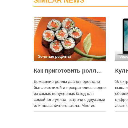
SIMILAR NEWS
Золотые рецепты
Зол
Как приготовить роллы в домашних условиях?
Домашние роллы давно перестали
Электр
быть экзотикой и превратились в одно
вышли
из самых популярных блюд для
сборни
семейного ужина, встречи с друзьями
цифро
или праздничного стола. Многие
десятк
считают, что приготовление японских
стран 
роллов требует профессиональных
инстру
навыков и специального
реком