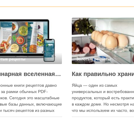
отые рецепты
Золотые рецепты
Кулинарная вселенная в цифре: топ-3 самых больших электронных книг рецептов
онные книги рецептов давно
Яйца — один из самых
 за рамки обычных PDF-
универсальных и востребован
ков. Сегодня это масштабные
продуктов, который есть практ
вые базы данных, включающие
в каждом доме. Но несмотря на
и тысяч рецептов из разных
что мы используем их часто, в
мира, с подробными
хранения остаётся актуальным:
кциями, фото и
всё-таки лучше держать яйца 
ендациями по приготовлению.
холодильнике или на полке? О