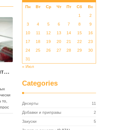
Пн
Вт
Ср
Чт
Пт
Сб
Вс
1
2
3
4
5
6
7
8
9
10
11
12
13
14
15
16
17
18
19
20
21
22
23
24
25
26
27
28
29
30
31
« Июл
Как правильно хранить яйца: в холодильнике или на полке?
Categories
ных
ически
 то,
Десерты
11
опрос
Добавки и приправы
2
 где
— в
Закуски
5
твет