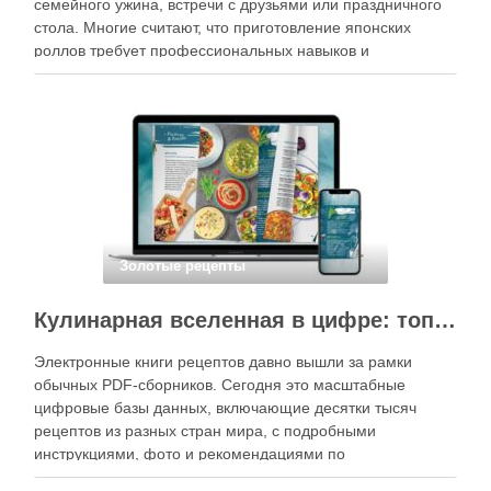
семейного ужина, встречи с друзьями или праздничного
стола. Многие считают, что приготовление японских
роллов требует профессиональных навыков и
специального оборудования, однако на практике сделать
вкусные и аккуратные роллы можно даже на обычной
кухне. Главное — …
Золотые рецепты
Кулинарная вселенная в цифре: топ-3 самых больших электронных книг рецептов
Электронные книги рецептов давно вышли за рамки
обычных PDF-сборников. Сегодня это масштабные
цифровые базы данных, включающие десятки тысяч
рецептов из разных стран мира, с подробными
инструкциями, фото и рекомендациями по
приготовлению. В отличие от печатных изданий,