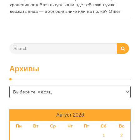
хранения остаётся актуальным: где всё-таки лучше
держать яйца — в холодильнике или на полке? Ответ
зависит от нескольких факторов, включая температуру
помещения, частоту использования продукта …
Архивы
Август 2026
Пн
Вт
Ср
Чт
Пт
Сб
Вс
1
2