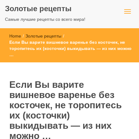
Золотые рецепты
Самые лучшие рецепты со всего мира!
Home
/
Золотые рецепты
/
Если Вы варите вишневое варенье без косточек, не
торопитесь их (косточки) выкидывать — из них можно
…
Если Вы варите
вишневое варенье без
косточек, не торопитесь
их (косточки)
выкидывать — из них
можно …