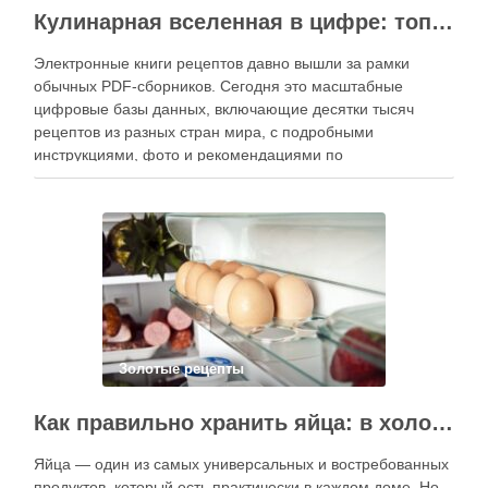
Кулинарная вселенная в цифре: топ-3 самых больших электронных книг рецептов
Электронные книги рецептов давно вышли за рамки
обычных PDF-сборников. Сегодня это масштабные
цифровые базы данных, включающие десятки тысяч
рецептов из разных стран мира, с подробными
инструкциями, фото и рекомендациями по
приготовлению. В отличие от печатных изданий,
электронные форматы позволяют постоянно обновлять
контент, расширять коллекции блюд и добавлять новые
функции. Ниже …
Золотые рецепты
Как правильно хранить яйца: в холодильнике или на полке?
Яйца — один из самых универсальных и востребованных
продуктов, который есть практически в каждом доме. Но