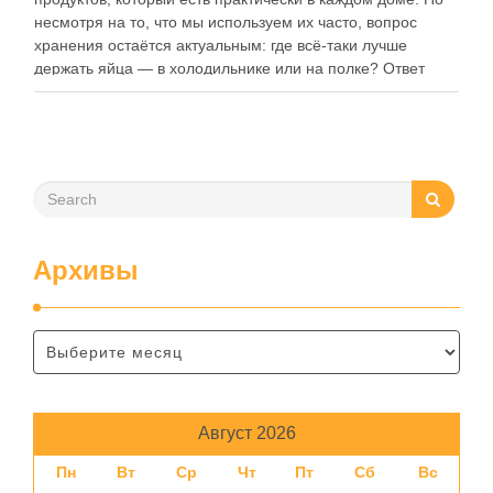
несмотря на то, что мы используем их часто, вопрос
хранения остаётся актуальным: где всё-таки лучше
держать яйца — в холодильнике или на полке? Ответ
зависит от нескольких факторов, включая температуру
помещения, частоту использования продукта …
Архивы
Август 2026
Пн
Вт
Ср
Чт
Пт
Сб
Вс