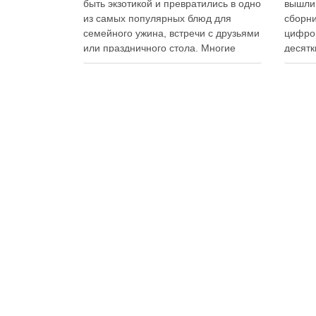
быть экзотикой и превратились в одно
вышли
из самых популярных блюд для
сборни
семейного ужина, встречи с друзьями
цифро
или праздничного стола. Многие
десятк
считают, что приготовление японских
стран 
роллов требует профессиональных
инстру
навыков и специального
реком
оборудования, однако на практике
В отли
сделать вкусные и аккуратные роллы
элект
можно даже на обычной кухне.
постоя
Главное — …
расшир
добав