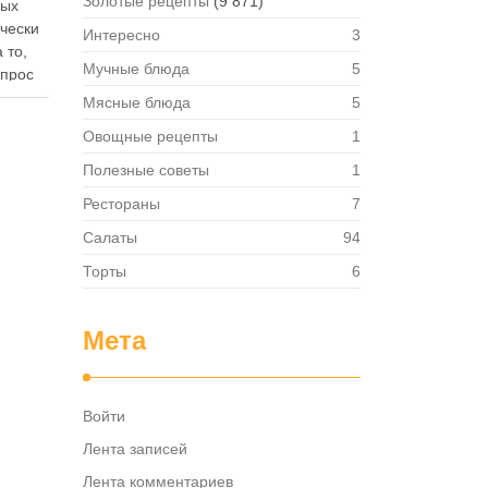
Золотые рецепты
(9 871)
ных
ически
Интересно
3
 то,
Мучные блюда
5
опрос
 где
Мясные блюда
5
— в
Овощные рецепты
1
твет
в,
Полезные советы
1
ия,
Рестораны
7
та …
Салаты
94
Торты
6
Мета
Войти
Лента записей
Лента комментариев