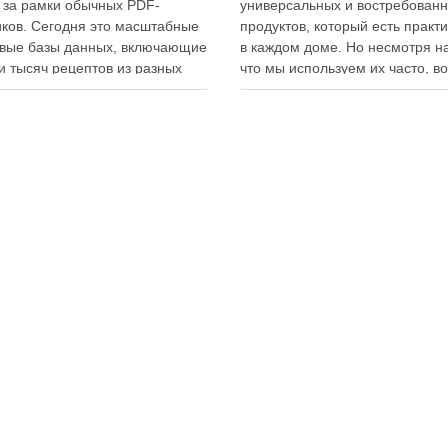
 за рамки обычных PDF-
универсальных и востребован
ков. Сегодня это масштабные
продуктов, который есть практ
вые базы данных, включающие
в каждом доме. Но несмотря на
и тысяч рецептов из разных
что мы используем их часто, в
мира, с подробными
хранения остаётся актуальным:
кциями, фото и
всё-таки лучше держать яйца 
ендациями по приготовлению.
холодильнике или на полке? О
чие от печатных изданий,
зависит от нескольких факторо
ронные форматы позволяют
включая температуру помещен
нно обновлять контент,
частоту использования продук
ять коллекции блюд и
лять новые функции. Ниже …