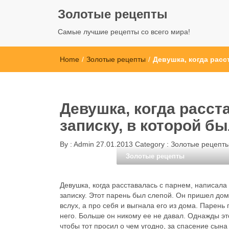
Золотые рецепты
Самые лучшие рецепты со всего мира!
Home
/
Золотые рецепты
/
Девушка, когда расс
Девушка, когда расст
записку, в которой бы
By :
Admin
27.01.2013
Category :
Золотые рецепт
Золотые рецепты
Девушка, когда расставалась с парнем, написала 
записку. Этот парень был слепой. Он пришел дом
вслух, а про себя и выгнала его из дома. Парень 
него. Больше он никому ее не давал. Однажды это
чтобы тот просил о чем угодно, за спасение сына