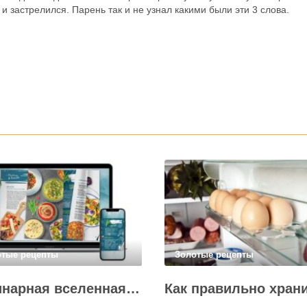
и застрелился. Парень так и не узнал какими были эти 3 слова.
отые рецепты
Золотые рецепты
Кулинарная вселенная в цифре: топ-3 самых больших электронных книг рецептов