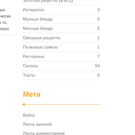
Золотые рецепты
(9 871)
ных
Интересно
3
ически
Мучные блюда
5
 то,
Мясные блюда
5
опрос
 где
Овощные рецепты
1
— в
Полезные советы
1
твет
в,
Рестораны
7
ия,
Салаты
94
та …
Торты
6
Мета
Войти
Лента записей
Лента комментариев