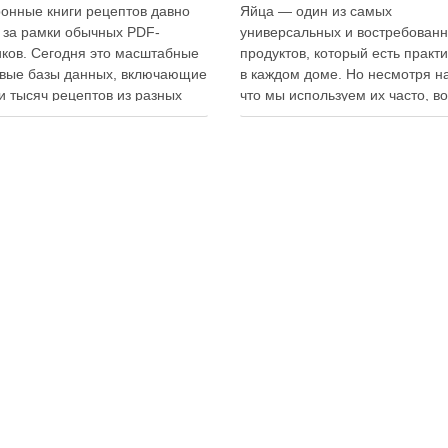
онные книги рецептов давно
Яйца — один из самых
 за рамки обычных PDF-
универсальных и востребован
ков. Сегодня это масштабные
продуктов, который есть практ
вые базы данных, включающие
в каждом доме. Но несмотря на
и тысяч рецептов из разных
что мы используем их часто, в
мира, с подробными
хранения остаётся актуальным:
кциями, фото и
всё-таки лучше держать яйца 
ендациями по приготовлению.
холодильнике или на полке? О
чие от печатных изданий,
зависит от нескольких факторо
ронные форматы позволяют
включая температуру помещен
нно обновлять контент,
частоту использования продук
ять коллекции блюд и
лять новые функции. Ниже …