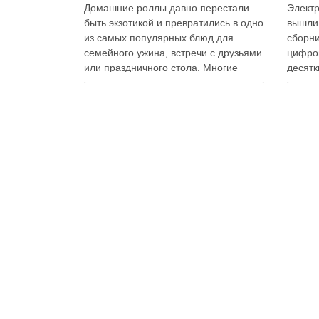
Домашние роллы давно перестали
Электр
быть экзотикой и превратились в одно
вышли
из самых популярных блюд для
сборни
семейного ужина, встречи с друзьями
цифро
или праздничного стола. Многие
десятк
считают, что приготовление японских
стран 
роллов требует профессиональных
инстру
навыков и специального
реком
оборудования, однако на практике
В отли
сделать вкусные и аккуратные роллы
элект
можно даже на обычной кухне.
постоя
Главное — …
расшир
добав