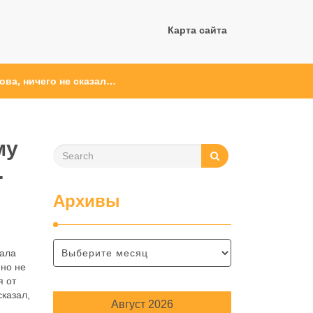
Карта сайта
ова, ничего не сказал…
му
…
Архивы
дала
 но не
я от
сказал,
Август 2026