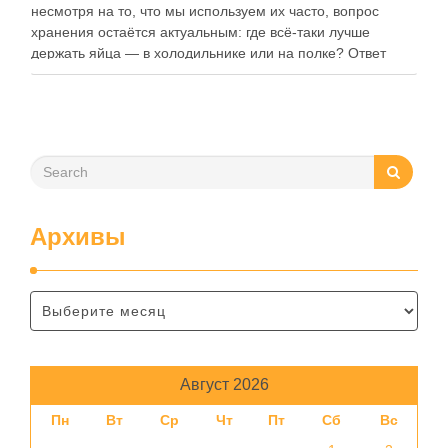
несмотря на то, что мы используем их часто, вопрос
хранения остаётся актуальным: где всё-таки лучше
держать яйца — в холодильнике или на полке? Ответ
зависит от нескольких факторов, включая температуру
помещения, частоту использования продукта …
Архивы
Август 2026
Пн
Вт
Ср
Чт
Пт
Сб
Вс