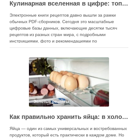
Кулинарная вселенная в цифре: топ-3 самых больших электронных книг рецептов
Электронные книги рецептов давно вышли за рамки
обычных PDF-сборников. Сегодня это масштабные
цифровые базы данных, включающие десятки тысяч
рецептов из разных стран мира, с подробными
инструкциями, фото и рекомендациями по
приготовлению. В отличие от печатных изданий,
электронные форматы позволяют постоянно обновлять
контент, расширять коллекции блюд и добавлять новые
функции. Ниже …
Золотые рецепты
Как правильно хранить яйца: в холодильнике или на полке?
Яйца — один из самых универсальных и востребованных
продуктов, который есть практически в каждом доме. Но