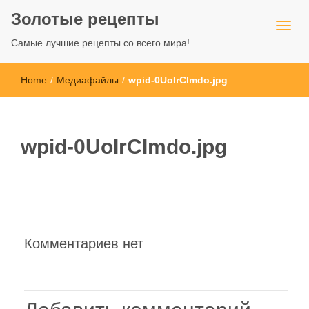
Золотые рецепты
Самые лучшие рецепты со всего мира!
Home
/
Медиафайлы
/
wpid-0UoIrCImdo.jpg
wpid-0UoIrCImdo.jpg
Комментариев нет