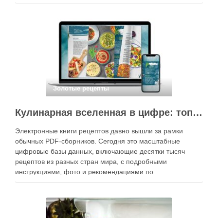
специального оборудования, однако на практике сделать
вкусные и аккуратные роллы можно даже на обычной
кухне. Главное — …
Золотые рецепты
Кулинарная вселенная в цифре: топ-3 самых больших электронных книг рецептов
Электронные книги рецептов давно вышли за рамки
обычных PDF-сборников. Сегодня это масштабные
цифровые базы данных, включающие десятки тысяч
рецептов из разных стран мира, с подробными
инструкциями, фото и рекомендациями по
приготовлению. В отличие от печатных изданий,
электронные форматы позволяют постоянно обновлять
контент, расширять коллекции блюд и добавлять новые
функции. Ниже …