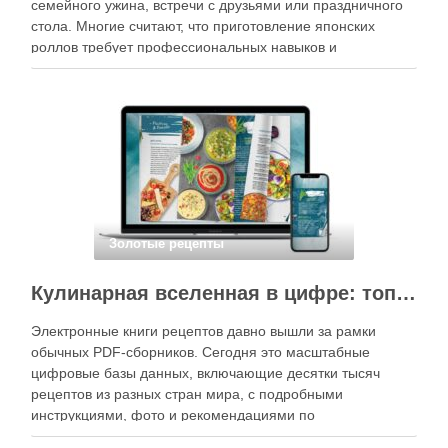
семейного ужина, встречи с друзьями или праздничного
стола. Многие считают, что приготовление японских
роллов требует профессиональных навыков и
специального оборудования, однако на практике сделать
вкусные и аккуратные роллы можно даже на обычной
кухне. Главное — …
Золотые рецепты
Кулинарная вселенная в цифре: топ-3 самых больших электронных книг рецептов
Электронные книги рецептов давно вышли за рамки
обычных PDF-сборников. Сегодня это масштабные
цифровые базы данных, включающие десятки тысяч
рецептов из разных стран мира, с подробными
инструкциями, фото и рекомендациями по
приготовлению. В отличие от печатных изданий,