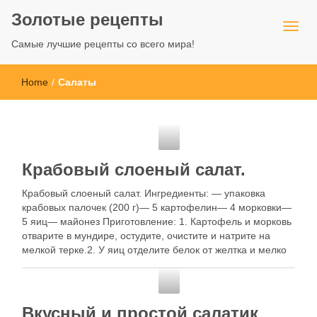
Золотые рецепты
Самые лучшие рецепты со всего мира!
Home
/
Салаты
Золотые рецепты
Крабовый слоеный салат.
Крабовый слоеный салат. Ингредиенты: — упаковка
крабовых палочек (200 г)— 5 картофелин— 4 морковки—
5 яиц— майонез Приготовление: 1. Картофель и морковь
отварите в мундире, остудите, очистите и натрите на
мелкой терке.2. У яиц отделите белок от желтка и мелко
натрите белок.3. Крабовые палочки мелко нарежьте.
Теперь выложите слои салата, …
Золотые рецепты
Вкусный и простой салатик