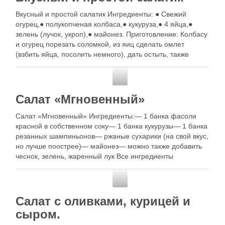
Вкусный и простой салатик Ингредиенты: ● Свежий
огурец,● полукопченая колбаса,● кукуруза,● 4 яйца,●
зелень (лучок, укроп),● майонез. Приготовление: Колбасу
и огурец порезать соломкой, из яиц сделать омлет
(взбить яйца, посолить немного), дать остыть, также
нарезать соломкой, с кукурузы слить жидкость.
Золотые рецепты
Салат «Мгновенный»
Салат «Мгновенный» Ингредиенты:— 1 банка фасоли
красной в собственном соку— 1 банка кукурузы— 1 банка
резанных шампиньонов— ржаные сухарики (на свой вкус,
но лучше поострее)— майонез— можно также добавить
чеснок, зелень, жаренный лук Все ингредиенты
перемешать и подавать
Золотые рецепты
Салат с оливками, курицей и
сыром.