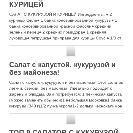
КУРИЦЕЙ
САЛАТ С КУКУРУЗОЙ И КУРИЦЕЙ Ингредиенты: ● 2
куриных филе● 1 банка консервированной кукурузы● 1
банка консервированной красной фасоли● средний
зеленый перец● 2 средних помидора● 1 средняя
луковица● петрушка● приправа для курицы Соус:● 1/3 ст.
растительного масла● 3 ст.л. уксуса● 3 ст.л. горчицы● 2
ст.л жидкого меда● 2 зубчика чеснока● …
Золотые рецепты
Салат с капустой, кукурузой и
без майонеза!
Салат с капустой, кукурузой и без майонеза! Этот салатик
легкий, свежий, без майонеза. Идеально подойдет к
жареным блюдам. Вам потребуется: 1 пекинская капуста
(можно заменить обычной)1 небольшая морковка1 банка
кукурузы (340 г)1/2 пучка укропа1-2 дольки чеснокалимон
или уксус (бальзамический или яблочный)крупная
сольоливковое масло Как готовить: 1. Мелко шинкуем
Золотые рецепты
капусту и …
ТОП-9 САЛАТОВ С КУКУРУЗОЙ