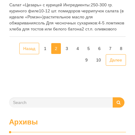
Салат «Цезарь» с курицей Ингредиенты:250-300 гр.
куриного филе10-12 шт. помидоров черрипучок салата (в
идеале «Ромэн»)растительное масло для
обжариваниясоль Для чесночных сухариков:4-5 ломтиков
хлеба для тостов или белого батона2 ст.л. оливкового
масла2-3 зубчика чеснока Для соуса:2 желткасок
половины лимона100 гр. оливкового масласухие травы2
ч.л. зернистой горчицы1 ст.л. тёртого сыра Пармезан
Назад
1
2
3
4
5
6
7
8
Приготовление:1.Для …
9
10
Далее
Архивы