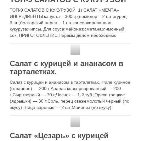
ТОП-9 САЛАТОВ С КУКУРУЗОЙ 1) САЛАТ «МЕЧТА»
ИНГРЕДИЕНТЫ:капуста – 300 гр;помидор – 2 шт;огурец-
3 шт;болгарский перец – 1 шт;консервированная
кукуруза;чипсы. Для соуса:майонез;сметана;лимонный
сок. ПРИГОТОВЛЕНИЕ:Первым делом необходимо
нашинковать капусту и порезать на мелкие кубики огурцы
и помидоры.Сок, выделившийся при нарезке помидоров,
Золотые рецепты
необходимо удалить. Из болгарского перца удаляем
семечки и также …
Салат с курицей и ананасом в
тарталетках.
Салат с курицей и ананасом в тарталетках. Филе куриное
(отварное) — 200 г;Ананас консервированный — 200
г;Сыр твердый — 70 г;Чеснок — 1-2 зуб.;Орехи грецкие
(ядрышки) — 30 г;Соль, перец свежемолотый черный (по
вкусу) ;Яйца вареные — 2 шт;Майонез (по вкусу)
;Тарталетки вафельные ; Отварную курицу порезать
небольшими кусочками. Добавить …
Золотые рецепты
Салат «Цезарь» с курицей