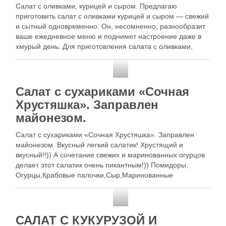
Салат с оливками, курицей и сыром. Предлагаю
приготовить салат с оливками курицей и сыром — свежий
и сытный одновременно. Он, несомненно, разнообразит
ваше ежедневное меню и поднимет настроение даже в
хмурый день. Для приготовления салата с оливками,
курицей и сыром понадобится: 100-150 г куриной
грудки; 2 помидора; 2 огурца; 12-14 оливок; 1
Золотые рецепты
плавленный сырок (упаковка 100 …
Салат с сухариками «Сочная
Хрустяшка». Заправлен
майонезом.
Салат с сухариками «Сочная Хрустяшка». Заправлен
майонезом. Вкусный легкий салатик! Хрустящий и
вкусный!!)) А сочетание свежих и маринованных огурцов
делает этот салатик очень пикантным!)) Помидоры,
Огурцы,Крабовые палочки,Сыр,Маринованные
огурцы,Зелень,Сухарики,Майонез или масло (для
заправки) Овощи нарезать соломкой, Сыр ооочень тонкой
Золотые рецепты
соломкой (я использовала для этого спец.нож-терку).
Зелень измельчить. Крабовые палочки нарезать мелко. …
САЛАТ С КУКУРУЗОЙ И