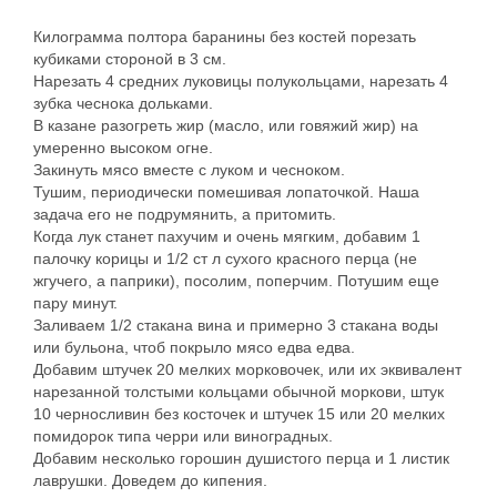
Килограмма полтора баранины без костей порезать
кубиками стороной в 3 см.
Нарезать 4 средних луковицы полукольцами, нарезать 4
зубка чеснока дольками.
В казане разогреть жир (масло, или говяжий жир) на
умеренно высоком огне.
Закинуть мясо вместе с луком и чесноком.
Тушим, периодически помешивая лопаточкой. Наша
задача его не подрумянить, а притомить.
Когда лук станет пахучим и очень мягким, добавим 1
палочку корицы и 1/2 ст л сухого красного перца (не
жгучего, а паприки), посолим, поперчим. Потушим еще
пару минут.
Заливаем 1/2 стакана вина и примерно 3 стакана воды
или бульона, чтоб покрыло мясо едва едва.
Добавим штучек 20 мелких морковочек, или их эквивалент
нарезанной толстыми кольцами обычной моркови, штук
10 черносливин без косточек и штучек 15 или 20 мелких
помидорок типа черри или виноградных.
Добавим несколько горошин душистого перца и 1 листик
лаврушки. Доведем до кипения.