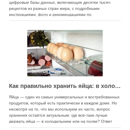
цифровые базы данных, включающие десятки тысяч
рецептов из разных стран мира, с подробными
инструкциями, фото и рекомендациями по
приготовлению. В отличие от печатных изданий,
электронные форматы позволяют постоянно обновлять
контент, расширять коллекции блюд и добавлять новые
функции. Ниже …
Золотые рецепты
Как правильно хранить яйца: в холодильнике или на полке?
Яйца — один из самых универсальных и востребованных
продуктов, который есть практически в каждом доме. Но
несмотря на то, что мы используем их часто, вопрос
хранения остаётся актуальным: где всё-таки лучше
держать яйца — в холодильнике или на полке? Ответ
зависит от нескольких факторов, включая температуру