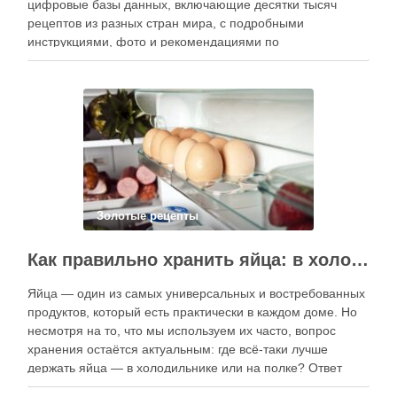
цифровые базы данных, включающие десятки тысяч
рецептов из разных стран мира, с подробными
инструкциями, фото и рекомендациями по
приготовлению. В отличие от печатных изданий,
электронные форматы позволяют постоянно обновлять
контент, расширять коллекции блюд и добавлять новые
функции. Ниже …
Золотые рецепты
Как правильно хранить яйца: в холодильнике или на полке?
Яйца — один из самых универсальных и востребованных
продуктов, который есть практически в каждом доме. Но
несмотря на то, что мы используем их часто, вопрос
хранения остаётся актуальным: где всё-таки лучше
держать яйца — в холодильнике или на полке? Ответ
зависит от нескольких факторов, включая температуру