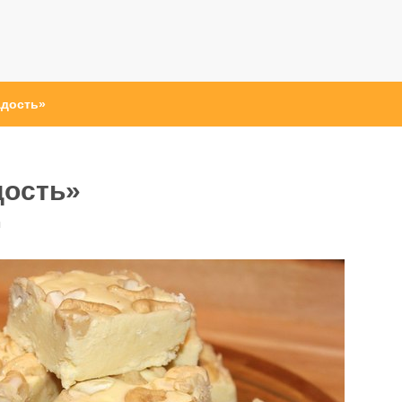
адость»
дость»
ы