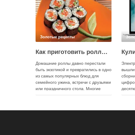
Золотые рецепты
Зол
Как приготовить роллы в домашних условиях?
Домашние роллы давно перестали
Электр
быть экзотикой и превратились в одно
вышли
из самых популярных блюд для
сборни
семейного ужина, встречи с друзьями
цифро
или праздничного стола. Многие
десятк
считают, что приготовление японских
стран 
роллов требует профессиональных
инстру
навыков и специального
реком
оборудования, однако на практике
В отли
сделать вкусные и аккуратные роллы
элект
можно даже на обычной кухне.
постоя
Главное — …
расшир