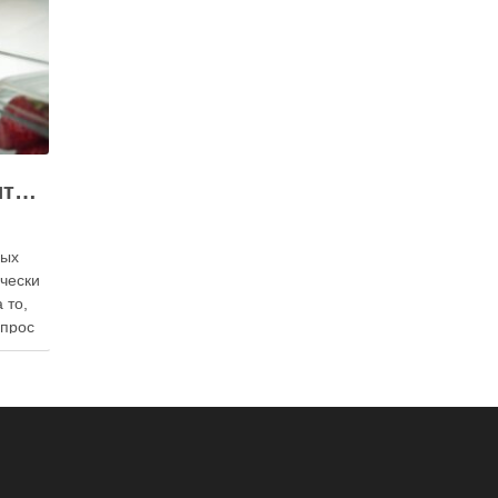
Как правильно хранить яйца: в холодильнике или на полке?
ных
ически
 то,
опрос
 где
— в
твет
в,
ия,
та …