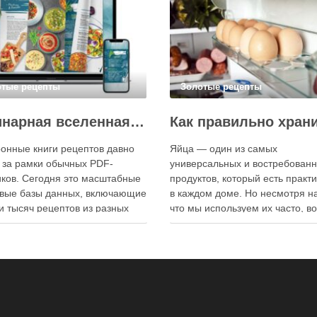
отые рецепты
Золотые рецепты
Кулинарная вселенная в цифре: топ-3 самых больших электронных книг рецептов
онные книги рецептов давно
Яйца — один из самых
 за рамки обычных PDF-
универсальных и востребован
ков. Сегодня это масштабные
продуктов, который есть практ
вые базы данных, включающие
в каждом доме. Но несмотря на
и тысяч рецептов из разных
что мы используем их часто, в
мира, с подробными
хранения остаётся актуальным:
кциями, фото и
всё-таки лучше держать яйца 
ендациями по приготовлению.
холодильнике или на полке? О
чие от печатных изданий,
зависит от нескольких факторо
ронные форматы позволяют
включая температуру помещен
нно обновлять контент,
частоту использования продук
ять коллекции блюд и