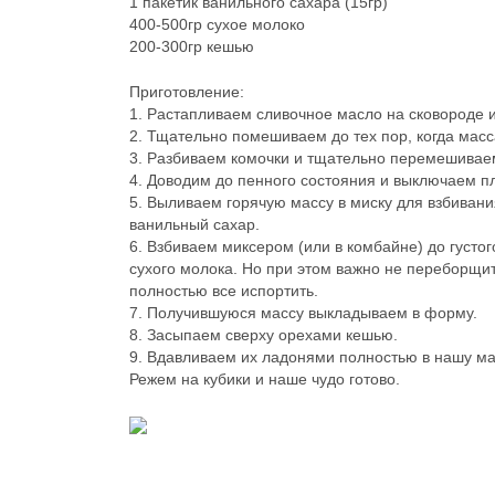
1 пакетик ванильного сахара (15гр)
400-500гр сухое молоко
200-300гр кешью
Приготовление:
1. Растапливаем сливочное масло на сковороде и
2. Тщательно помешиваем до тех пор, когда мас
3. Разбиваем комочки и тщательно перемешивае
4. Доводим до пенного состояния и выключаем пл
5. Выливаем горячую массу в миску для взбиван
ванильный сахар.
6. Взбиваем миксером (или в комбайне) до густо
сухого молока. Но при этом важно не переборщить
полностью все испортить.
7. Получившуюся массу выкладываем в форму.
8. Засыпаем сверху орехами кешью.
9. Вдавливаем их ладонями полностью в нашу мас
Режем на кубики и наше чудо готово.