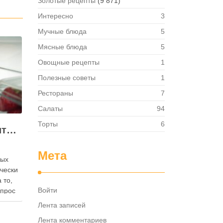
Золотые рецепты
(9 871)
Интересно
3
Мучные блюда
5
Мясные блюда
5
Овощные рецепты
1
Полезные советы
1
Рестораны
7
Салаты
94
Торты
6
Как правильно хранить яйца: в холодильнике или на полке?
Мета
ных
ически
 то,
Войти
опрос
 где
Лента записей
— в
Лента комментариев
твет