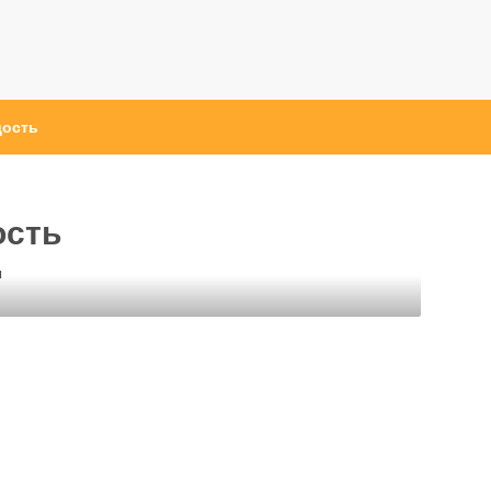
дость
ость
ы