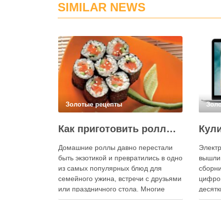
SIMILAR NEWS
Золотые рецепты
Зол
Как приготовить роллы в домашних условиях?
Домашние роллы давно перестали
Электр
быть экзотикой и превратились в одно
вышли
из самых популярных блюд для
сборни
семейного ужина, встречи с друзьями
цифро
или праздничного стола. Многие
десятк
считают, что приготовление японских
стран 
роллов требует профессиональных
инстру
навыков и специального
реком