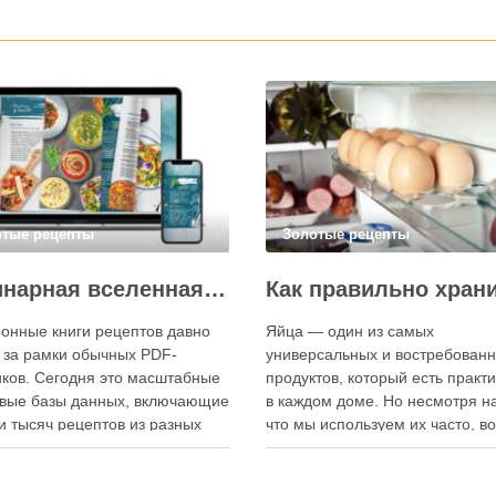
отые рецепты
Золотые рецепты
Кулинарная вселенная в цифре: топ-3 самых больших электронных книг рецептов
онные книги рецептов давно
Яйца — один из самых
 за рамки обычных PDF-
универсальных и востребован
ков. Сегодня это масштабные
продуктов, который есть практ
вые базы данных, включающие
в каждом доме. Но несмотря на
и тысяч рецептов из разных
что мы используем их часто, в
мира, с подробными
хранения остаётся актуальным:
кциями, фото и
всё-таки лучше держать яйца 
ендациями по приготовлению.
холодильнике или на полке? О