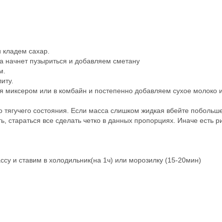
 кладем сахар.
са начнет пузыриться и добавляем сметану
м.
иту.
ия миксером или в комбайн и постепенно добавляем сухое молоко 
го тягучего состояния. Если масса слишком жидкая вбейте побольш
, стараться все сделать четко в данных пропорциях. Иначе есть р
су и ставим в холодильник(на 1ч) или морозилку (15-20мин)