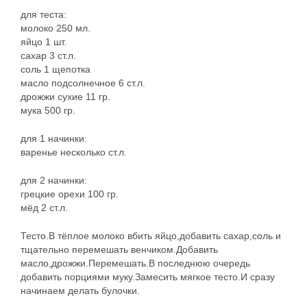
для теста:
молоко 250 мл.
яйцо 1 шт.
сахар 3 ст.л.
соль 1 щепотка
масло подсолнечное 6 ст.л.
дрожжи сухие 11 гр.
мука 500 гр.
для 1 начинки:
варенье несколько ст.л.
для 2 начинки:
грецкие орехи 100 гр.
мёд 2 ст.л.
Тесто.В тёплое молоко вбить яйцо,добавить сахар,соль и
тщательно перемешать венчиком.Добавить
масло,дрожжи.Перемешать.В последнюю очередь
добавить порциями муку.Замесить мягкое тесто.И сразу
начинаем делать булочки.