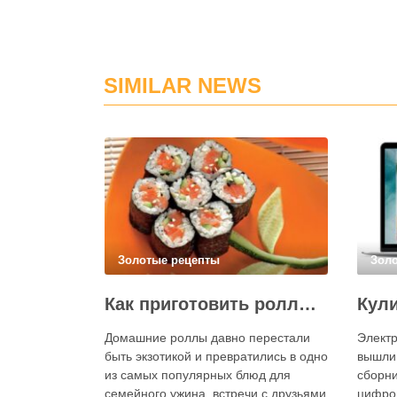
SIMILAR NEWS
Золотые рецепты
Зол
Как приготовить роллы в домашних условиях?
Домашние роллы давно перестали
Электр
быть экзотикой и превратились в одно
вышли
из самых популярных блюд для
сборни
семейного ужина, встречи с друзьями
цифро