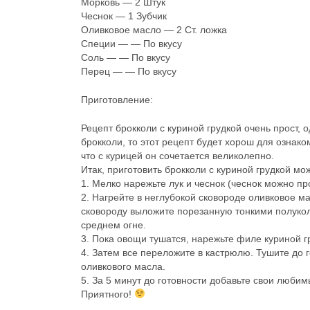
Морковь — 2 Штук
Чеснок — 1 Зубчик
Оливковое масло — 2 Ст. ложка
Специи — — По вкусу
Соль — — По вкусу
Перец — — По вкусу
Приготовление:
Рецепт брокколи с куриной грудкой очень прост,
брокколи, то этот рецепт будет хорош для ознако
что с курицей он сочетается великолепно.
Итак, приготовить брокколи с куриной грудкой 
1. Мелко нарежьте лук и чеснок (чеснок можно пр
2. Нагрейте в неглубокой сковороде оливковое ма
сковороду выложите порезанную тонкими полукол
среднем огне.
3. Пока овощи тушатся, нарежьте филе куриной г
4. Затем все переложите в кастрюлю. Тушите до 
оливкового масла.
5. За 5 минут до готовности добавьте свои любим
Приятного!