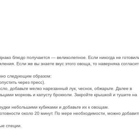
 однако блюдо получается — великолепное. Если никогда не готовил
мления. Если же вы знаете вкус этого овоща, то наверняка согласит
можно следующим образом:
опустить через пресс).
сло, добавьте мелко нарезанный лук, чеснок, обжарьте. Далее в
ьцами морковь и капусту брокколи. Закройте крышкой и тушите на
рудки небольшими кубиками и добавьте их к овощам.
готовности около 20 минут. По мере необходимости, можно добавит
ые специи.