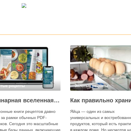
отые рецепты
Золотые рецепты
Кулинарная вселенная в цифре: топ-3 самых больших электронных книг рецептов
онные книги рецептов давно
Яйца — один из самых
 за рамки обычных PDF-
универсальных и востребован
ков. Сегодня это масштабные
продуктов, который есть практ
вые базы данных, включающие
в каждом доме. Но несмотря на