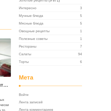
Золотые рецепты
(9 871)
Интересно
3
Мучные блюда
5
Мясные блюда
5
Овощные рецепты
1
Полезные советы
1
Рестораны
7
Салаты
94
Торты
6
Мета
Как правильно хранить яйца: в холодильнике или на полке?
Войти
ных
Лента записей
ически
Лента комментариев
 то,