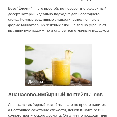
Безе “Ёлочки” — это простой, но невероятно эффектный
десерт, который идеально подходит для новогоднего
стола. Нежные воздушные сладости, выполненные в
форме миниатюрных зелёных ёлок, не только украшают
праздничную подачу, но и становятся отличным подарком
для гостей. Благодаря аккуратной форме и лёгкой
текстуре такие сладости нравятся как взрослым, так и
детям. …
Десерты
Ананасово-имбирный коктейль: освежающий десерт с ярким характером
Ананасово-имбирный коктейль — это не просто напиток,
а настоящее сочетание свежести, лёгкой пикантности и
сочного тропического аромата. Он отлично подходит для