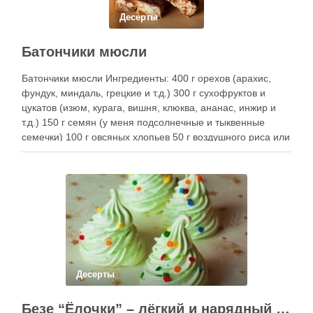
Десерты
Батончики мюсли
Батончики мюсли Ингредиенты: 400 г орехов (арахис,
фундук, миндаль, грецкие и т.д.) 300 г сухофруктов и
цукатов (изюм, курага, вишня, клюква, ананас, инжир и
т.д.) 150 г семян (у меня подсолнечные и тыквенные
семечки) 100 г овсяных хлопьев 50 г воздушного риса или
пшеницы 1 ч.л. корицы по желанию
Десерты
Безе “Ёлочки” – лёгкий и нарядный десерт к зимним праздникам