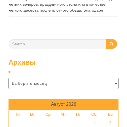
летних вечеров, праздничного стола или в качестве
лёгкого десерта после плотного обеда. Благодаря
натуральным ингредиентам этот коктейль не только
утоляет жажду, но и дарит прилив бодрости, а также
помогает …
Архивы
Август 2026
Пн
Вт
Ср
Чт
Пт
Сб
Вс
1
2