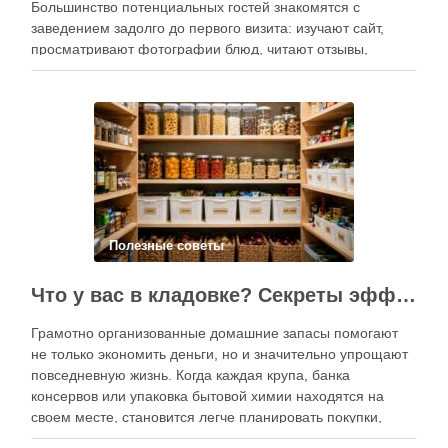
Большинство потенциальных гостей знакомятся с
заведением задолго до первого визита: изучают сайт,
просматривают фотографии блюд, читают отзывы,
оценивают интерьер, сравнивают цены и даже смотрят
публикации в социальных сетях. Именно поэтому онлайн-
продвижение становится одним из ключевых
инструментов увеличения посещаемости, повышения …
Полезные советы
Что у вас в кладовке? Секреты эффективного планирования запасов
Грамотно организованные домашние запасы помогают
не только экономить деньги, но и значительно упрощают
повседневную жизнь. Когда каждая крупа, банка
консервов или упаковка бытовой химии находятся на
своем месте, становится легче планировать покупки,
готовить блюда и избегать лишних расходов.