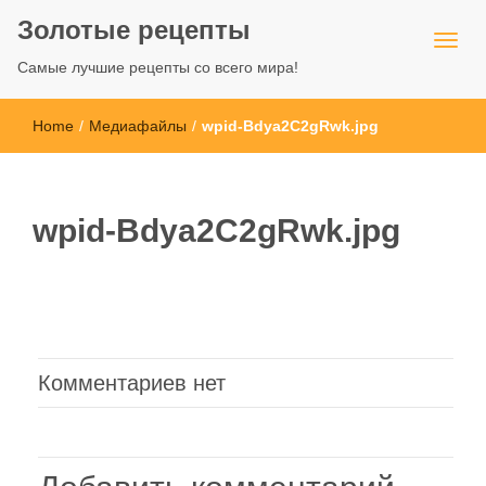
Золотые рецепты
Самые лучшие рецепты со всего мира!
Home
/
Медиафайлы
/
wpid-Bdya2C2gRwk.jpg
wpid-Bdya2C2gRwk.jpg
Комментариев нет