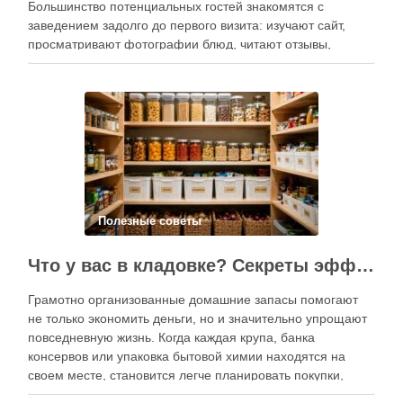
Большинство потенциальных гостей знакомятся с
заведением задолго до первого визита: изучают сайт,
просматривают фотографии блюд, читают отзывы,
оценивают интерьер, сравнивают цены и даже смотрят
публикации в социальных сетях. Именно поэтому онлайн-
продвижение становится одним из ключевых
инструментов увеличения посещаемости, повышения …
Полезные советы
Что у вас в кладовке? Секреты эффективного планирования запасов
Грамотно организованные домашние запасы помогают
не только экономить деньги, но и значительно упрощают
повседневную жизнь. Когда каждая крупа, банка
консервов или упаковка бытовой химии находятся на
своем месте, становится легче планировать покупки,
готовить блюда и избегать лишних расходов.