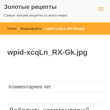
Золотые рецепты
Самые лучшие рецепты со всего мира!
Home
/
Медиафайлы
/
wpid-xcqLn_RX-Gk.jpg
wpid-xcqLn_RX-Gk.jpg
Комментариев нет