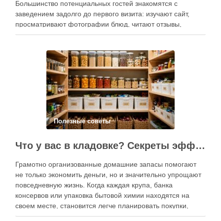
Большинство потенциальных гостей знакомятся с
заведением задолго до первого визита: изучают сайт,
просматривают фотографии блюд, читают отзывы,
оценивают интерьер, сравнивают цены и даже смотрят
публикации в социальных сетях. Именно поэтому онлайн-
продвижение становится одним из ключевых
инструментов увеличения посещаемости, повышения …
Полезные советы
Что у вас в кладовке? Секреты эффективного планирования запасов
Грамотно организованные домашние запасы помогают
не только экономить деньги, но и значительно упрощают
повседневную жизнь. Когда каждая крупа, банка
консервов или упаковка бытовой химии находятся на
своем месте, становится легче планировать покупки,
готовить блюда и избегать лишних расходов.