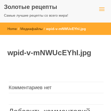
Золотые рецепты
Самые лучшие рецепты со всего мира!
Home
/
Медиафайлы
/
wpid-v-mNWUcEYhI.jpg
wpid-v-mNWUcEYhI.jpg
Комментариев нет