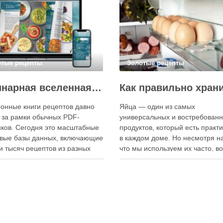
отые рецепты
Золотые рецепты
Кулинарная вселенная в цифре: топ-3 самых больших электронных книг рецептов
онные книги рецептов давно
Яйца — один из самых
 за рамки обычных PDF-
универсальных и востребован
ков. Сегодня это масштабные
продуктов, который есть практ
вые базы данных, включающие
в каждом доме. Но несмотря на
и тысяч рецептов из разных
что мы используем их часто, в
мира, с подробными
хранения остаётся актуальным:
кциями, фото и
всё-таки лучше держать яйца 
ендациями по приготовлению.
холодильнике или на полке? О
чие от печатных изданий,
зависит от нескольких факторо
ронные форматы позволяют
включая температуру помещен
нно обновлять контент,
частоту использования продук
ять коллекции блюд и