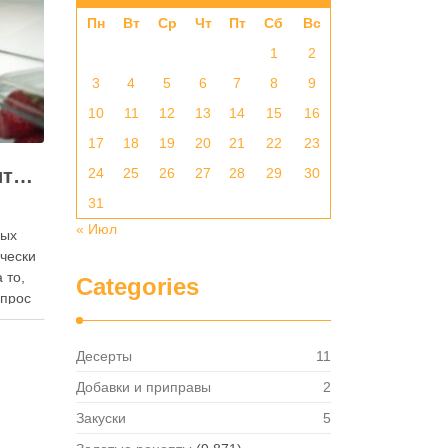
Пн
Вт
Ср
Чт
Пт
Сб
Вс
1
2
3
4
5
6
7
8
9
10
11
12
13
14
15
16
17
18
19
20
21
22
23
Как правильно хранить яйца: в холодильнике или на полке?
24
25
26
27
28
29
30
31
« Июл
ных
ически
 то,
Categories
опрос
 где
— в
Десерты
11
твет
в,
Добавки и приправы
2
ия,
Закуски
5
та …