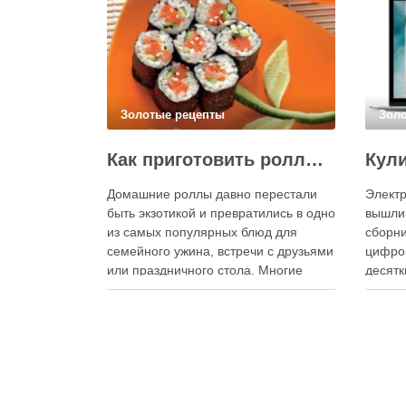
Золотые рецепты
Зол
Как приготовить роллы в домашних условиях?
Домашние роллы давно перестали
Электр
быть экзотикой и превратились в одно
вышли
из самых популярных блюд для
сборни
семейного ужина, встречи с друзьями
цифро
или праздничного стола. Многие
десятк
считают, что приготовление японских
стран 
роллов требует профессиональных
инстру
навыков и специального
реком
оборудования, однако на практике
В отли
сделать вкусные и аккуратные роллы
элект
можно даже на обычной кухне.
постоя
Главное — …
расшир