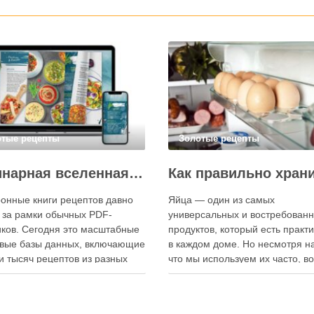
отые рецепты
Золотые рецепты
Кулинарная вселенная в цифре: топ-3 самых больших электронных книг рецептов
онные книги рецептов давно
Яйца — один из самых
 за рамки обычных PDF-
универсальных и востребован
ков. Сегодня это масштабные
продуктов, который есть практ
вые базы данных, включающие
в каждом доме. Но несмотря на
и тысяч рецептов из разных
что мы используем их часто, в
мира, с подробными
хранения остаётся актуальным:
кциями, фото и
всё-таки лучше держать яйца 
ендациями по приготовлению.
холодильнике или на полке? О