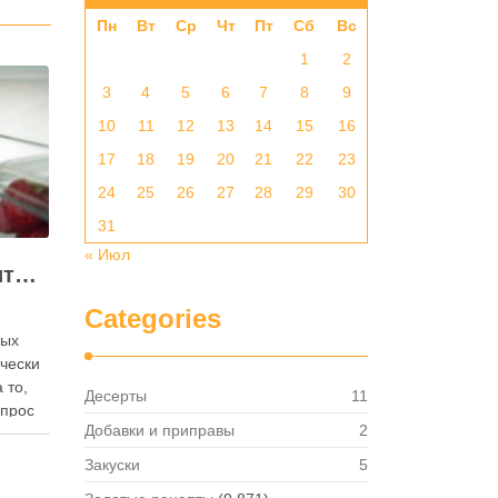
Пн
Вт
Ср
Чт
Пт
Сб
Вс
1
2
3
4
5
6
7
8
9
10
11
12
13
14
15
16
17
18
19
20
21
22
23
24
25
26
27
28
29
30
31
« Июл
Как правильно хранить яйца: в холодильнике или на полке?
Categories
ных
ически
 то,
Десерты
11
опрос
Добавки и приправы
2
 где
— в
Закуски
5
твет