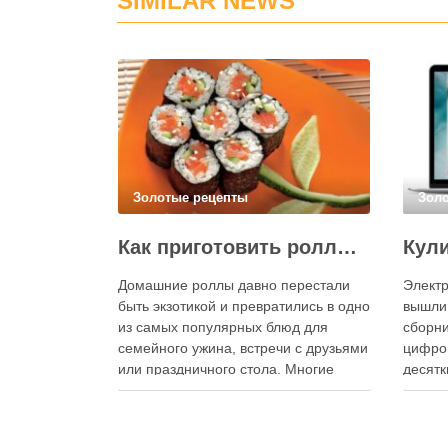
SIMILAR NEWS
Золотые рецепты
Зол
Как приготовить роллы в домашних условиях?
Домашние роллы давно перестали
Электр
быть экзотикой и превратились в одно
вышли
из самых популярных блюд для
сборни
семейного ужина, встречи с друзьями
цифро
или праздничного стола. Многие
десятк
считают, что приготовление японских
стран 
роллов требует профессиональных
инстру
навыков и специального
реком