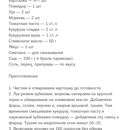
Картошка — 5–7 шт.
Помидор — 1 шт.
Лук — 2 шт.
Морковь — 2 шт.
Томатная паста — 1 ст. л.
Кукуруза сладка — 2 ст. л.
Кукурузная мука — 1 ст. л.
Сливочное масло — 50 г
Яйцо — 1 шт.
Сметана — для смазывания
Сыр — 100 г ( я брала пармезан)
Соль, перец, приправы — по вкусу
Приготовление:
1. Чистим и отвариваем картошку до готовности.
2. Лук режем кубиками, морковь натираем на крупной
терке и обжариваем на оливковом масле. Добавляем
фарш, солим, перчим и, накрыв крышкой, тушим. Тем
временем смешиваем кукурузу, томатную пасту и
нарезанный кубиками помидор — добавляем эту смесь к
фаршу. Тушим на медленном огне минут 10–15.
3. Включаем духовку на 160 градусов без обдува