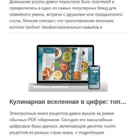
Домашние роллы давно перестали быть экзотикой и
превратились в одно из самых популярных блюд для
семейного ужина, встречи с друзьями или праздничного
стола. Многие считают, что приготовление японских
роллов требует профессиональных навыков и
специального оборудования, однако на практике сделать
вкусные и аккуратные роллы можно даже на обычной
кухне. Главное — …
Золотые рецепты
Кулинарная вселенная в цифре: топ-3 самых больших электронных книг рецептов
Электронные книги рецептов давно вышли за рамки
обычных PDF-сборников. Сегодня это масштабные
цифровые базы данных, включающие десятки тысяч
рецептов из разных стран мира, с подробными