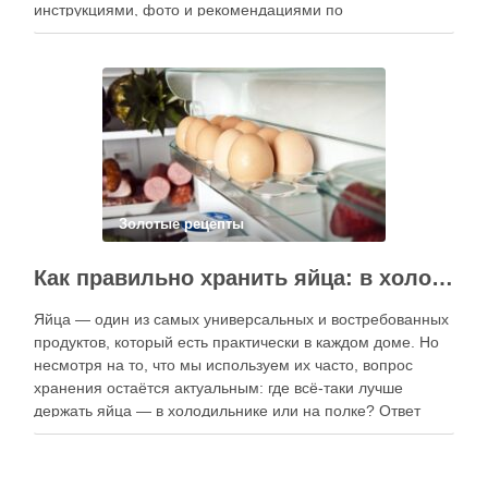
инструкциями, фото и рекомендациями по
приготовлению. В отличие от печатных изданий,
электронные форматы позволяют постоянно обновлять
контент, расширять коллекции блюд и добавлять новые
функции. Ниже …
Золотые рецепты
Как правильно хранить яйца: в холодильнике или на полке?
Яйца — один из самых универсальных и востребованных
продуктов, который есть практически в каждом доме. Но
несмотря на то, что мы используем их часто, вопрос
хранения остаётся актуальным: где всё-таки лучше
держать яйца — в холодильнике или на полке? Ответ
зависит от нескольких факторов, включая температуру
помещения, частоту использования продукта …