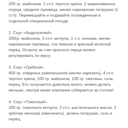
200 гр. майонеза, 1 ст.л. тертого хрена, 2 маринованных
огурца, средняя луковица, мелко нарезанная петрушка (1
ст.л). Перемешайте и подавайте охлажденным в
отдельной специальной посуде.
2. Соус «Андалузский».
200гр. майонеза, 3 ст.л. кетчупа, 1 ч.л. коньяка, мелко
нарезанная луковица, сок лимона и красный молотый
перец. Остроту за счет красного перца можно
регулировать по вкусу.
3. Соус «Грибной».
400 гр. отварных шампиньонов (мелко нарезать), 4 ст.л.
тертого хрена, 100 гр. майонеза, 100 гр. сметаны, соль,
перец. Его получается довольно много, можно делать
меньше, смотря какая компания собирается за столом!
4. Соус «Томатный».
200 гр. томатного кетчупа, 2 ст.л. растительного масла, 2
зубочка чеснока( измельчить), зелень петрушки, соль и
перец.