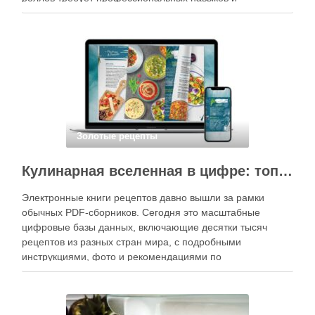
специального оборудования, однако на практике сделать
вкусные и аккуратные роллы можно даже на обычной
кухне. Главное — …
Золотые рецепты
Кулинарная вселенная в цифре: топ-3 самых больших электронных книг рецептов
Электронные книги рецептов давно вышли за рамки
обычных PDF-сборников. Сегодня это масштабные
цифровые базы данных, включающие десятки тысяч
рецептов из разных стран мира, с подробными
инструкциями, фото и рекомендациями по
приготовлению. В отличие от печатных изданий,
электронные форматы позволяют постоянно обновлять
контент, расширять коллекции блюд и добавлять новые