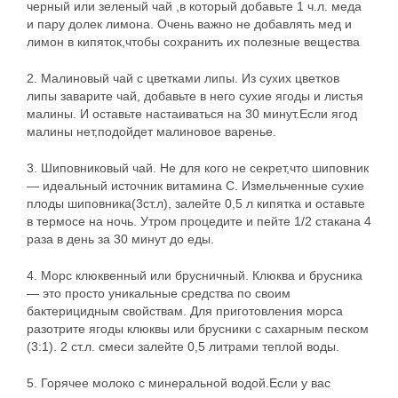
черный или зеленый чай ,в который добавьте 1 ч.л. меда
и пару долек лимона. Очень важно не добавлять мед и
лимон в кипяток,чтобы сохранить их полезные вещества
2. Малиновый чай с цветками липы. Из сухих цветков
липы заварите чай, добавьте в него сухие ягоды и листья
малины. И оставьте настаиваться на 30 минут.Если ягод
малины нет,подойдет малиновое варенье.
3. Шиповниковый чай. Не для кого не секрет,что шиповник
— идеальный источник витамина С. Измельченные сухие
плоды шиповника(3ст.л), залейте 0,5 л кипятка и оставьте
в термосе на ночь. Утром процедите и пейте 1/2 стакана 4
раза в день за 30 минут до еды.
4. Морс клюквенный или брусничный. Клюква и брусника
— это просто уникальные средства по своим
бактерицидным свойствам. Для приготовления морса
разотрите ягоды клюквы или брусники с сахарным песком
(3:1). 2 ст.л. смеси залейте 0,5 литрами теплой воды.
5. Горячее молоко с минеральной водой.Если у вас