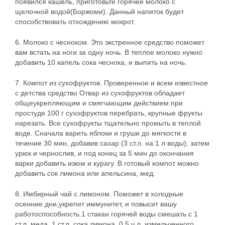
появился кашель, приготовьте горячее молоко с
щелочной водой(Боржоми). Данный напиток будет
способствовать отхождению мокрот.
6. Молоко с чесноком. Это экстренное средство поможет
вам встать на ноги за одну ночь. В теплое молоко нужно
добавить 10 капель сока чеснока, и выпить на ночь.
7. Компот из сухофруктов. Проверенное и всем известное
с детства средство Отвар из сухофруктов обладает
общеукрепляющим и смягчающим действием при
простуде.100 г сухофруктов перебрать, крупные фрукты
нарезать. Все сухофрукты тщательно промыть в теплой
воде. Сначала варить яблоки и груши до мягкости в
течение 30 мин, добавив сахар (3 ст.л. на 1 л воды), затем
урюк и чернослив, и под конец за 5 мин до окончания
варки добавить изюм и курагу. В готовый компот можно
добавить сок лимона или апельсина, мед.
8. Имбирный чай с лимоном. Поможет в холодные
осенние дни,укрепит иммунитет, и повысит вашу
работоспособность.1 стакан горячей воды смешать с 1
ст.л. меда, 1 ст.л. сока лимона, 0,5 ч.л. измельченного