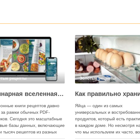
отые рецепты
Золотые рецепты
Кулинарная вселенная в цифре: топ-3 самых больших электронных книг рецептов
онные книги рецептов давно
Яйца — один из самых
 за рамки обычных PDF-
универсальных и востребован
ков. Сегодня это масштабные
продуктов, который есть практ
вые базы данных, включающие
в каждом доме. Но несмотря на
и тысяч рецептов из разных
что мы используем их часто, в
мира, с подробными
хранения остаётся актуальным: