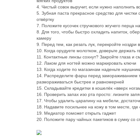
мягких продуктов
4. Чистый совок выручит, если нужно наполнить
5. Зубная паста прекрасное средство для чистк
отвёртку
7. Положите кусочек стручкового жгучего перца на
8. Для того, чтобы быстро охладить напиток, о
камеру
9. Перед тем, как резать лук, перекройте ноздр
10. Когда орудуете молотком, доверьте держать 
11. Контактные линзы сохнут? Закройте глаза и с
12. Лаком для ногтей можно маркировать ключи
13. Когда ходите по магазинам наденьте наушник
14. Распределите фарш перед замораживанием та
размораживаться быстрее и равномерней
15. Складывайте кредитки в кошелёк «вверх ногам
16. Проверить запах изо рта просто: лизните зап
17. Чтобы удалить царапину на мебели, достаточ
18. Надавите посильнее на кожу в том месте, где
19. Медиатор поможет открыть гаджет
20. Положите пару чайных пакетиков в сумку со с