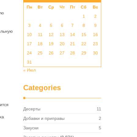
Пн
Вт
Ср
Чт
Пт
Сб
Вс
ую
1
2
3
4
5
6
7
8
9
ильную
10
11
12
13
14
15
16
17
18
19
20
21
22
23
24
25
26
27
28
29
30
31
« Июл
Categories
ится
Десерты
11
ха
Добавки и приправы
2
Закуски
5