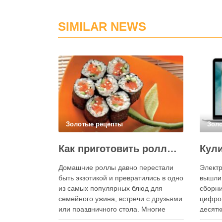
SIMILAR NEWS
Золотые рецепты
Зол
Как приготовить роллы в домашних условиях?
Домашние роллы давно перестали
Электр
быть экзотикой и превратились в одно
вышли
из самых популярных блюд для
сборни
семейного ужина, встречи с друзьями
цифро
или праздничного стола. Многие
десятк
считают, что приготовление японских
стран 