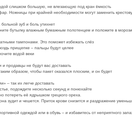
 водой слишком большую, не влезающую под кран ёмкость
и фар. Ножницы при крайней необходимости могут заменить крестов
 больной зуб и боль утихнет
берните бутылку влажным бумажным полотенцем и положите в мороз
и ватными тампонами. Это поможет избежать слёз
гвоздь прищепке – пальцы будут целее
мочите водой веки
и и продавцы не будут вас доставать
ким образом, чтобы пакет оказался плоским, и он будет
и» – так их легче доставать
ястье, подождите несколько секунд и понюхайте
но потереть её ядрышком грецкого ореха.
 она зудит и чешется. Приток крови снизится и раздражение уменьш
портивной одеждой или в обувь – и избавитесь от неприятного запа