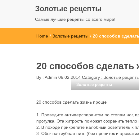
Золотые рецепты
Самые лучшие рецепты со всего мира!
Home
/
Золотые рецепты
/
20 способов сделат
20 способов сделать
By :
Admin
06.02.2014
Category :
Золотые рецепт
Золотые рецепты
20 способов сделать жизнь проще
1. Проведите антиперспирантом по стопам ног, п
прогулка. Эта хитрость поможет сохранить тепло
2. В походе прикрепите налобный осветитель к п
3. Обычная зубная нить (без пропиток и аромати