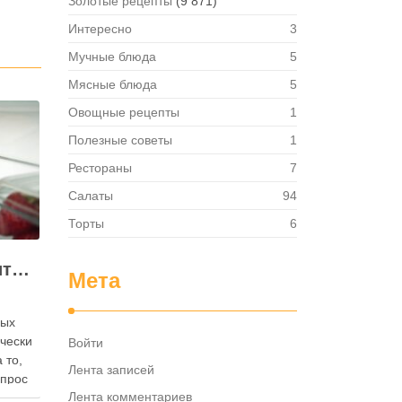
Золотые рецепты
(9 871)
Интересно
3
Мучные блюда
5
Мясные блюда
5
Овощные рецепты
1
Полезные советы
1
Рестораны
7
Салаты
94
Торты
6
Как правильно хранить яйца: в холодильнике или на полке?
Мета
ных
ически
Войти
 то,
Лента записей
опрос
Лента комментариев
 где