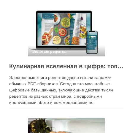
вкусные и аккуратные роллы можно даже на обычной
кухне. Главное — …
Золотые рецепты
Кулинарная вселенная в цифре: топ-3 самых больших электронных книг рецептов
Электронные книги рецептов давно вышли за рамки
обычных PDF-сборников. Сегодня это масштабные
цифровые базы данных, включающие десятки тысяч
рецептов из разных стран мира, с подробными
инструкциями, фото и рекомендациями по
приготовлению. В отличие от печатных изданий,
электронные форматы позволяют постоянно обновлять
контент, расширять коллекции блюд и добавлять новые
функции. Ниже …