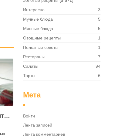
Золотые рецепты
(9 871)
Интересно
3
Мучные блюда
5
Мясные блюда
5
Овощные рецепты
1
Полезные советы
1
Рестораны
7
Салаты
94
Торты
6
Мета
Как правильно хранить яйца: в холодильнике или на полке?
Войти
Лента записей
ных
Лента комментариев