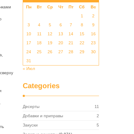
очками
Пн
Вт
Ср
Чт
Пт
Сб
Вс
1
2
о
3
4
5
6
7
8
9
10
11
12
13
14
15
16
17
18
19
20
21
22
23
24
25
26
27
28
29
30
а,
31
« Июл
 сверху
Categories
и
.
Десерты
11
Добавки и приправы
2
Закуски
5
ть