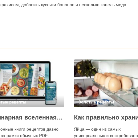
рахисом, добавить кусочки бананов и несколько капель меда.
отые рецепты
Золотые рецепты
Кулинарная вселенная в цифре: топ-3 самых больших электронных книг рецептов
онные книги рецептов давно
Яйца — один из самых
 за рамки обычных PDF-
универсальных и востребован