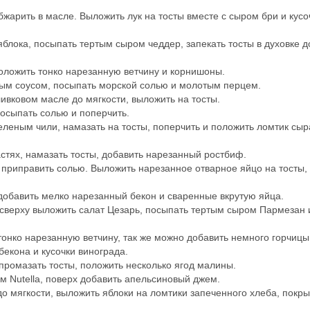
бжарить в масле. Выложить лук на тосты вместе с сыром бри и кус
яблока, посыпать тертым сыром чеддер, запекать тосты в духовке д
оложить тонко нарезанную ветчину и корнишоны.
ным соусом, посыпать морской солью и молотым перцем.
ивковом масле до мягкости, выложить на тосты.
посыпать солью и поперчить.
леным чили, намазать на тосты, поперчить и положить ломтик сыр
стях, намазать тосты, добавить нарезанный ростбиф.
, приправить солью. Выложить нарезанное отварное яйцо на тосты,
 добавить мелко нарезанный бекон и сваренные вкрутую яйца.
, сверху выложить салат Цезарь, посыпать тертым сыром Пармезан 
тонко нарезанную ветчину, так же можно добавить немного горчицы
бекона и кусочки винограда.
промазать тосты, положить несколько ягод малины.
 Nutella, поверх добавить апельсиновый джем.
до мягкости, выложить яблоки на ломтики запеченного хлеба, покры