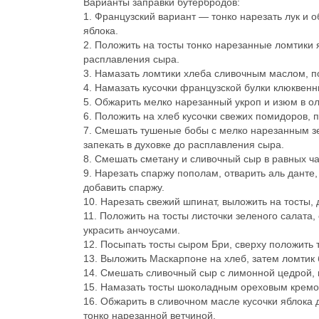
Варианты заправки бутербродов:
1. Французский вариант — тонко нарезать лук и о
яблока.
2. Положить на тосты тонко нарезанные ломтики 
расплавления сыра.
3. Намазать ломтики хлеба сливочным маслом, п
4. Намазать кусочки французской булки клюквен
5. Обжарить мелко нарезанный укроп и изюм в ол
6. Положить на хлеб кусочки свежих помидоров, 
7. Смешать тушеные бобы с мелко нарезанным зе
запекать в духовке до расплавления сыра.
8. Смешать сметану и сливочный сыр в равных ча
9. Нарезать спаржу пополам, отварить аль данте
добавить спаржу.
10. Нарезать свежий шпинат, выложить на тосты,
11. Положить на тосты листочки зеленого салата
украсить анчоусами.
12. Посыпать тосты сыром Бри, сверху положить 
13. Выложить Маскарпоне на хлеб, затем ломтик 
14. Смешать сливочный сыр с лимонной цедрой, 
15. Намазать тосты шоколадным ореховым кремом
16. Обжарить в сливочном масле кусочки яблока 
тонко нарезанной ветчиной.