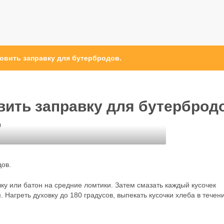
овить заправку для бутербродов.
вить заправку для бутерброд
ы
дов.
ку или батон на средние ломтики. Затем смазать каждый кусочек
агреть духовку до 180 градусов, выпекать кусочки хлеба в течен