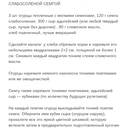
СЛАБОСОЛЕНОЙ СЕМГОЙ
3 шт. огурцы тепличные с мелкими семенами, 120 г семга
слабосоленая, 300 г сыр адыгейский (или любой твердый
сыр, лучше без дырочек) , 80 г сливочное масло,
хлеб пшеничный, лучше вчерашний.
Сделайте канапе: у хлеба обрежьте корки и нарежьте его
небольшими квадратиками 2×2 см, толщиной не более 1
см. Смажьте каждый квадратик тонким слоем сливочного
масла.
Огурцы нарежьте немного наискосок тонкими ломтиками
или же овощечисткой.
Семгу также нарежьте тонкими ломтиками, адыгейский
сыр — кубиками (по количеству будущих рулетиков).
На каждый ломтик огурца выкладывайте тонкий ломтик
семги. Оберните ими кубик сыра (огурцом наружу),
прокалите все это яркой цветной шпажкой, которую
воткните затем в предварительно подготовленный кусочек