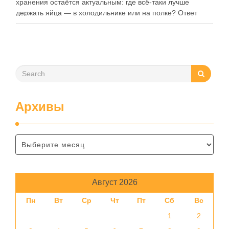
хранения остаётся актуальным: где всё-таки лучше
держать яйца — в холодильнике или на полке? Ответ
зависит от нескольких факторов, включая температуру
помещения, частоту использования продукта …
Архивы
Август 2026
Пн
Вт
Ср
Чт
Пт
Сб
Вс
1
2