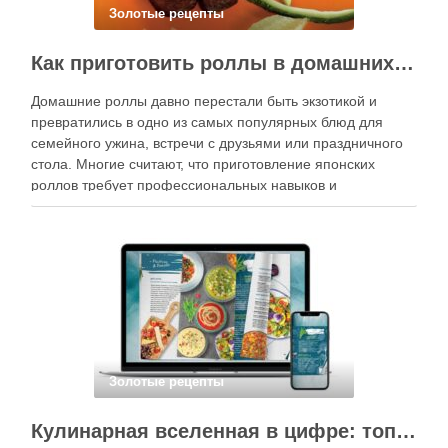
Золотые рецепты
Как приготовить роллы в домашних условиях?
Домашние роллы давно перестали быть экзотикой и
превратились в одно из самых популярных блюд для
семейного ужина, встречи с друзьями или праздничного
стола. Многие считают, что приготовление японских
роллов требует профессиональных навыков и
специального оборудования, однако на практике сделать
вкусные и аккуратные роллы можно даже на обычной
кухне. Главное — …
Золотые рецепты
Кулинарная вселенная в цифре: топ-3 самых больших электронных книг рецептов