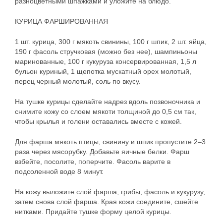
разноцветными шпажками и уложите на блюдо.
КУРИЦА ФАРШИРОВАННАЯ
1 шт. курица, 300 г мякоть свинины, 100 г шпик, 2 шт. яйца,
190 г фасоль стручковая (можно без нее), шампиньоны
маринованные, 100 г кукуруза консервированная, 1,5 л
бульон куриный, 1 щепотка мускатный орех молотый,
перец черный молотый, соль по вкусу.
На тушке курицы сделайте надрез вдоль позвоночника и
снимите кожу со слоем мякоти толщиной до 0,5 см так,
чтобы крылья и голени оставались вместе с кожей.
Для фарша мякоть птицы, свинину и шпик пропустите 2–3
раза через мясорубку. Добавьте яичные белки. Фарш
взбейте, посолите, поперчите. Фасоль варите в
подсоленной воде 8 минут.
На кожу выложите слой фарша, грибы, фасоль и кукурузу,
затем снова слой фарша. Края кожи соедините, сшейте
нитками. Придайте тушке форму целой курицы.