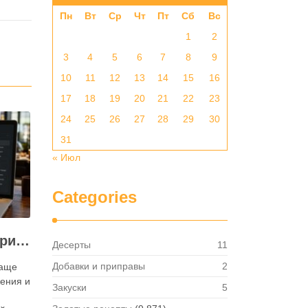
Пн
Вт
Ср
Чт
Пт
Сб
Вс
1
2
3
4
5
6
7
8
9
10
11
12
13
14
15
16
17
18
19
20
21
22
23
24
25
26
27
28
29
30
31
« Июл
Categories
Как посмотреть историю активности приложения для ресторана и зачем это нужно бизнесу
Десерты
11
Добавки и приправы
2
чаще
ения и
Закуски
5