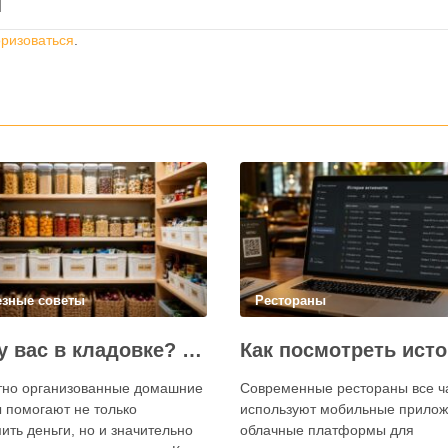
й
оризоваться
.
езные советы
Рестораны
Что у вас в кладовке? Секреты эффективного планирования запасов
тно организованные домашние
Современные рестораны все 
 помогают не только
используют мобильные прилож
ить деньги, но и значительно
облачные платформы для