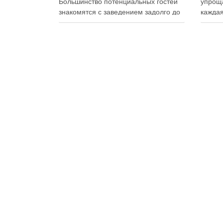
Большинство потенциальных гостей
упроща
знакомятся с заведением задолго до
каждая
первого визита: изучают сайт,
упаков
просматривают фотографии блюд,
на сво
читают отзывы, оценивают интерьер,
планир
сравнивают цены и даже смотрят
и избе
публикации в социальных сетях.
Совре
Именно поэтому онлайн-
продук
продвижение становится одним из
исключ
ключевых инструментов увеличения
к …
посещаемости, повышения …