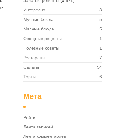
Золотые рецепты
(9 871)
й,
ми
Интересно
3
Мучные блюда
5
т
Мясные блюда
5
Овощные рецепты
1
я.
ствий
Полезные советы
1
Рестораны
7
боту
Салаты
94
ть …
Торты
6
Мета
Войти
Лента записей
Лента комментариев