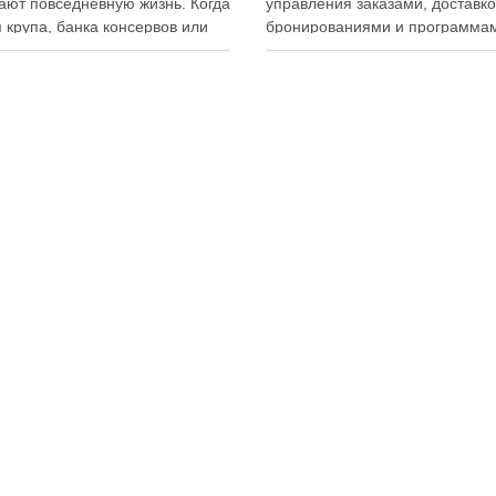
ют повседневную жизнь. Когда
управления заказами, доставко
 крупа, банка консервов или
бронированиями и программа
ка бытовой химии находятся
лояльности. Однако многие
ем месте, становится легче
владельцы заведений и
овать покупки, готовить блюда
администраторы не использую
гать лишних расходов.
важную функцию — просмотр
менный подход к хранению
истории активности приложени
тов давно перестал быть
Между тем именно журнал дей
ительно способом подготовки
помогает выявлять ошибки
персонала, контролировать ра
сотрудников, анализировать
поведение клиентов и повыша