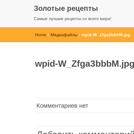
Золотые рецепты
Самые лучшие рецепты со всего мира!
Home
/
Медиафайлы
/
wpid-W_Zfga3bbbM.jpg
wpid-W_Zfga3bbbM.jp
Комментариев нет