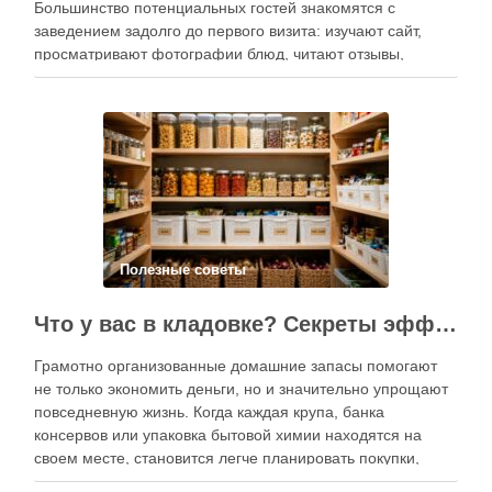
Большинство потенциальных гостей знакомятся с
заведением задолго до первого визита: изучают сайт,
просматривают фотографии блюд, читают отзывы,
оценивают интерьер, сравнивают цены и даже смотрят
публикации в социальных сетях. Именно поэтому онлайн-
продвижение становится одним из ключевых
инструментов увеличения посещаемости, повышения …
Полезные советы
Что у вас в кладовке? Секреты эффективного планирования запасов
Грамотно организованные домашние запасы помогают
не только экономить деньги, но и значительно упрощают
повседневную жизнь. Когда каждая крупа, банка
консервов или упаковка бытовой химии находятся на
своем месте, становится легче планировать покупки,
готовить блюда и избегать лишних расходов.